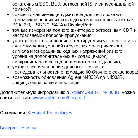
остаточным SSC, BUJ, встроенной ISI и синусоидальной
помехой;
совместимая инжекция джиттера для тестирования
приемников новейших последовательных шин, таких как
PCIe 2.0, USB 3.0, SATA и DisplayPort;
точные измерения полного джиттера с встроенным CDR и
настраиваемой полосой пропускания;
упрощенное согласование с тестируемым устройством за
счет эмуляции условий отсутствия электрического
сигнала и генерации выходных напряжений разного
уровня на дополнительных выходах (выход
синхросигнала и выход вспомогательных данных);
ускоренное исполнение длинных тестовых
последовательностей с помощью 60-блочного секвенсора;
возможность обновления Agilent N4903A до N4903B,
защищающая ваши инвестиции.
Дополнительную информацию о
Agilent J-BERT N4903B
можно
найти на сайте
www.agilent.com/find/jbert
О компании:
Keysight Technologies
Возврат к списку