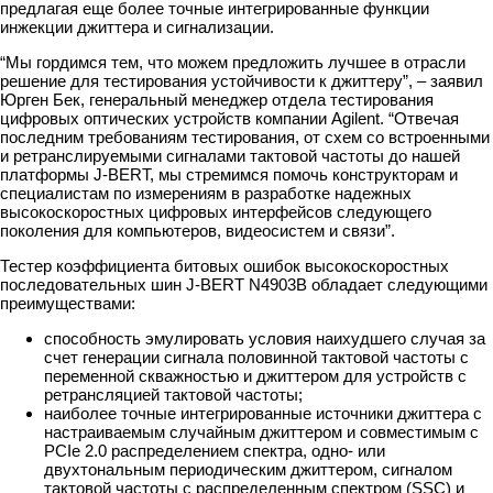
предлагая еще более точные интегрированные функции
инжекции джиттера и сигнализации.
“Мы гордимся тем, что можем предложить лучшее в отрасли
решение для тестирования устойчивости к джиттеру”, – заявил
Юрген Бек, генеральный менеджер отдела тестирования
цифровых оптических устройств компании Agilent. “Отвечая
последним требованиям тестирования, от схем со встроенными
и ретранслируемыми сигналами тактовой частоты до нашей
платформы J-BERT, мы стремимся помочь конструкторам и
специалистам по измерениям в разработке надежных
высокоскоростных цифровых интерфейсов следующего
поколения для компьютеров, видеосистем и связи”.
Тестер коэффициента битовых ошибок высокоскоростных
последовательных шин J-BERT N4903B обладает следующими
преимуществами:
способность эмулировать условия наихудшего случая за
счет генерации сигнала половинной тактовой частоты с
переменной скважностью и джиттером для устройств с
ретрансляцией тактовой частоты;
наиболее точные интегрированные источники джиттера с
настраиваемым случайным джиттером и совместимым с
PCIe 2.0 распределением спектра, одно- или
двухтональным периодическим джиттером, сигналом
тактовой частоты с распределенным спектром (SSC) и