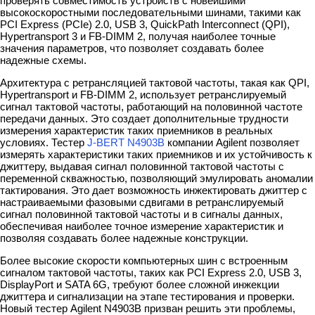
проверять совместимость устройств с новейшими
высокоскоростными последовательными шинами, такими как
PCI Express (PCIe) 2.0, USB 3, QuickPath Interconnect (QPI),
Hypertransport 3 и FB-DIMM 2, получая наиболее точные
значения параметров, что позволяет создавать более
надежные схемы.
Архитектура с ретрансляцией тактовой частоты, такая как QPI,
Hypertransport и FB-DIMM 2, использует ретранслируемый
сигнал тактовой частоты, работающий на половинной частоте
передачи данных. Это создает дополнительные трудности
измерения характеристик таких приемников в реальных
условиях. Тестер
J-BERT N4903B
компании Agilent позволяет
измерять характеристики таких приемников и их устойчивость к
джиттеру, выдавая сигнал половинной тактовой частоты с
переменной скважностью, позволяющий эмулировать аномалии
тактирования. Это дает возможность инжектировать джиттер с
настраиваемыми фазовыми сдвигами в ретранслируемый
сигнал половинной тактовой частоты и в сигналы данных,
обеспечивая наиболее точное измерение характеристик и
позволяя создавать более надежные конструкции.
Более высокие скорости компьютерных шин с встроенным
сигналом тактовой частоты, таких как PCI Express 2.0, USB 3,
DisplayPort и SATA 6G, требуют более сложной инжекции
джиттера и сигнализации на этапе тестирования и проверки.
Новый тестер Agilent N4903B призван решить эти проблемы,