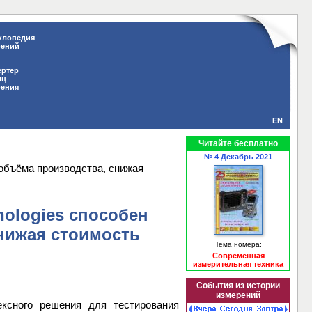
клопедия
рений
ертер
иц
рения
EN
Читайте бесплатно
№ 4 Декабрь 2021
 объёма производства, снижая
ologies способен
нижая стоимость
Тема номера:
Современная
измерительная техника
События из истории
измерений
ексного решения для тестирования