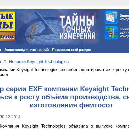
Энци
изме
Конв
един
изме
и
Энциклопедия измерений
Персональный раздел
й
Новости Keysight Technologies
мпании Keysight Technologies способен адаптироваться к росту
осот
 серии EXF компании Keysight Techn
ься к росту объёма производства, с
изготовления фемтосот
30.12.2014
Компания Keysight Technologies объявила о выпуске компл