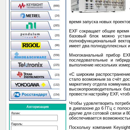
(666)
(24)
время запуска новых проектов
(265)
EXF сокращает общее время 
базовый блок можно устан
(20)
полнофункциональный вектор
имеет два полнодуплексных и
(96)
Многоканальный прибор EXF
(558)
последовательные и гибрид
выполнение нескольких измер
(225)
«С широким распространение
(23)
стало возможным за счёт дос
маркетингу отдела коммуника
(132)
высокопроизводительных баз
провести настройку EXF, что
(154)
Чтобы удовлетворить потреб
Авторизация
в диапазоне до 6 ГГц с пол
другие для сотовой связи и 8
Логин:
обеспечивается возможностью
Пароль:
Поскольку компания Keysigh