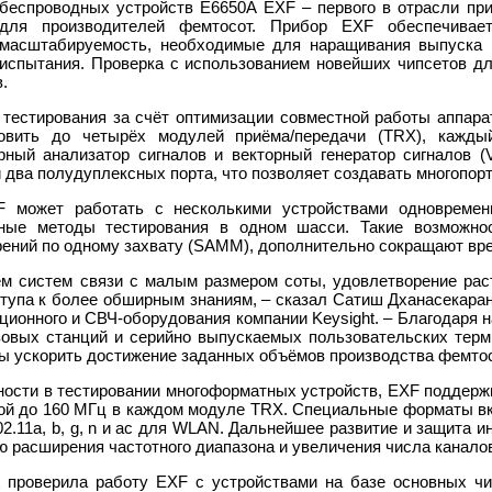
беспроводных устройств E6650A EXF – первого в отрасли при
для производителей фемтосот. Прибор EXF обеспечивает
масштабируемость, необходимые для наращивания выпуска 
испытания. Проверка с использованием новейших чипсетов д
.
тестирования за счёт оптимизации совместной работы аппара
овить до четырёх модулей приёма/передачи (TRX), кажды
ный анализатор сигналов и векторный генератор сигналов 
 два полудуплексных порта, что позволяет создавать многопор
 может работать с несколькими устройствами одновремен
ные методы тестирования в одном шасси. Такие возможнос
ений по одному захвату (SAMM), дополнительно сокращают вр
м систем связи с малым размером соты, удовлетворение рас
тупа к более обширным знаниям, – сказал Сатиш Дханасекаран 
ционного и СВЧ-оборудования компании Keysight. – Благодаря 
овых станций и серийно выпускаемых пользовательских терми
бы ускорить достижение заданных объёмов производства фемто
ности в тестировании многоформатных устройств, EXF поддерж
осой до 160 МГц в каждом модуле TRX. Специальные форматы в
02.11a, b, g, n и ac для WLAN. Дальнейшее развитие и защита 
 расширения частотного диапазона и увеличения числа канало
t проверила работу EXF с устройствами на базе основных ч