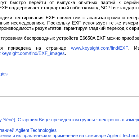
гут быстро перейти от выпуска опытных партий к серийн
EXF поддерживает стандартный набор команд SCPI и стандарт
одики тестирования EXF совместим с анализаторами и генера
ных исследованиях. Поскольку EXF использует те же измери
производимость результатов, гарантируя гладкий переход к сер
тирования беспроводных устройств E6650A EXF можно приобре
ция приведена на странице
www.keysight.com/find/EXF
. Из
keysight.com/find/EXF_images
.
gies
y Séné), Старшим Вице-президентом группы электронных измере
анией Agilent Technologies
ний и их практическое применение на семинаре Agilent Technol