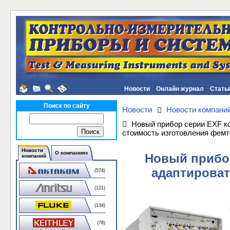
Новости
Онлайн журнал
Стать
Поиск по сайту
Новости
Новости компани
Новый прибор серии EXF ко
стоимость изготовления фемт
Новости
О компаниях
Новый прибор
компаний
адаптироват
(574)
(121)
(134)
(78)