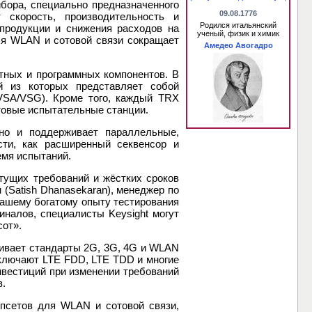
бора, специально предназначенного
09.08.1776
 скорость, производительность и
Родился итальянский
продукции и снижения расходов на
ученый, физик и химик
ля WLAN и сотовой связи сокращает
Амедео Авогадро
тных и программных компонентов. В
й из которых представляет собой
(VSA/VSG). Кроме того, каждый TRX
товые испытательные станции.
но и поддерживает параллельные,
ти, как расширенный секвенсор и
емя испытаний.
тущих требований и жёстких сроков
(Satish Dhanasekaran), менеджер по
нашему богатому опыту тестирования
налов, специалисты Keysight могут
сот».
ивает стандарты 2G, 3G, 4G и WLAN
ключают LTE FDD, LTE TDD и многие
инвестиций при изменении требований
в.
ипсетов для WLAN и сотовой связи,