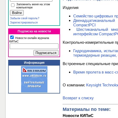
Запомнить меня на этом
Изделия
компьютере
Семейство цифровых пр
Забыли свой пароль?
Двенадцатиканальный
Зарегистрироваться
CompactPCI
Шестиканальный мно
Подписка на новости
интерфейсом CompactP
Новости онлайн журнала
КИПиС
Контрольно-измерительные п
Гидродинамика, испыта
термоядерные реакции, 
Информация
Встроенные специальные пр
Время пролета в масс-с
О компании:
Keysight Technolo
Возврат к списку
Материалы по теме:
Новости КИПиС