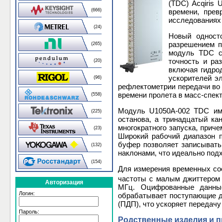
(TDC) Acqiris
(666)
времени, пре
исследованиях
(24)
Новый однос
разрешением п
(265)
модуль TDC с
точность и ра
(20)
включая гидро
ускорителей э
(96)
рефлектометрии передачи во 
времени пролета в масс-спект
(558)
Модуль U1050A-002 TDC име
(225)
останова, а тринадцатый ка
многократного запуска, прич
(23)
Широкий рабочий диапазон п
буфер позволяет записывать
(132)
наклонами, что идеально под
(154)
Для измерения временных со
частоты с малым джиттером (
Авторизация
МГц. Оцифрованные данные
Логин:
обрабатывает поступающие д
(ПДП), что ускоряет передачу
Пароль:
Родственные изделия и 