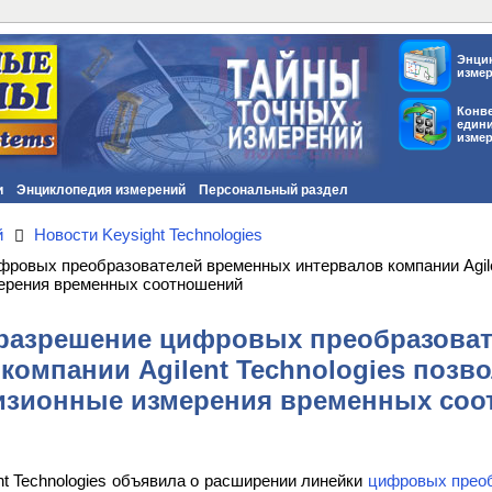
Энци
изме
Конв
един
изме
и
Энциклопедия измерений
Персональный раздел
й
Новости Keysight Technologies
ровых преобразователей временных интервалов компании Agilen
ерения временных соотношений
 разрешение цифровых преобразова
компании Agilent Technologies позв
изионные измерения временных соо
nt Technologies объявила о расширении линейки
цифровых преоб