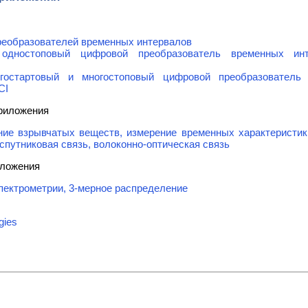
еобразователей временных интервалов
 одностоповый цифровой преобразователь временных и
гостартовый и многостоповый цифровой преобразователь
CI
риложения
ние взрывчатых веществ, измерение временных характеристик
спутниковая связь, волоконно-оптическая связь
иложения
пектрометрии, 3-мерное распределение
gies