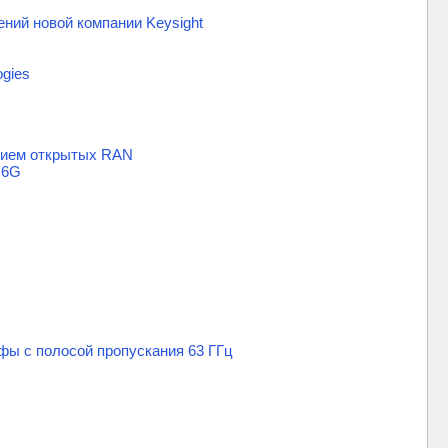
ний новой компании Keysight
ogies
анием открытых RAN
 6G
фы с полосой пропускания 63 ГГц