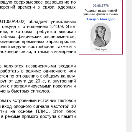
гающую сверхвысокое разрешение по
09.08.1776
ерений времени в связи, ядерных
Родился итальянский
ученый, физик и химик
Амедео Авогадро
U1050A-002) обладает уникальным
секунд с отношением 1:4109. Этот
ий, в которых требуется высокая
табных физических экспериментов,
измерения временных характеристик
овый модуль востребован также и в
оконной связи, а также в измерении
в являются независимыми входами
 работать в режиме одиночного или
ется по отношению к общему каналу.
уг от друга до 20 с, а внутренний
ами с программируемыми порогами и
очень быстрых сигналов.
вать встроенный источник тактовой
 вход опорного сигнала частотой 10
отки на основе ПЛИС. Этот блок
в режиме прямого доступа к памяти