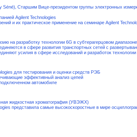
y Séné), Старшим Вице-президентом группы электронных измере
анией Agilent Technologies
ний и их практическое применение на семинаре Agilent Technol
нзию на разработку технологии 6G в субтерагерцовом диапазоне
объединяются в сфере развития транспортных сетей с развертыв
единяют усилия в сфере исследований и разработок технологии
ologies для тестирования и оценки средств РЭБ
ечивающие эффективный анализ цепей
одключенном автомобиле
ная жидкостная хроматография (УВЭЖХ)
ologies представила самые высокоскоростные в мире осциллогра