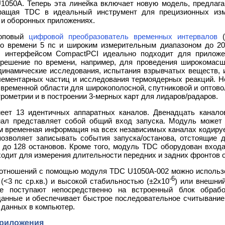
 U1050A. Теперь эта линейка включает новую модель, предла
вращая TDC в идеальный инструмент для прецизионных изм
 и оборонных приложениях.
топовый
цифровой преобразователь временных интервалов
(
о времени 5 пс и широким измерительным диапазоном до 20 
 интерфейсом CompactPCI идеально подходит для приложен
зрешение по времени, например, для проведения широкомасш
динамические исследования, испытания взрывчатых веществ, 
лементарных частиц и исследования термоядерных реакций. Н
временной области для широкополосной, спутниковой и оптовол
рометрии и в построении 3-мерных карт для лидаров/радаров.
ет 13 идентичных аппаратных каналов. Двенадцать канало
нал представляет собой общий вход запуска. Модуль может
ем временная информация на всех независимых каналах кодиру
озволяет записывать события запуска/останова, отстоящие др
 до 128 остановов. Кроме того, модуль TDC оборудован вход
ходит для измерения длительности передних и задних фронтов 
отношений с помощью модуля TDC U1050A-002 можно использо
-6
<3 пс ср.кв.) и высокой стабильностью (±2х10
) или внешний
 поступают непосредственно на встроенный блок обраб
анные и обеспечивает быстрое последовательное считывание 
 данных в компьютер.
приложения