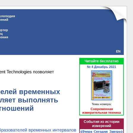
клопедия
рений
ертер
иц
рения
EN
Читайте бесплатно
№ 4 Декабрь 2021
t Technologies позволяет
телей временных
оляет выполнять
Тема номера:
тношений
Современная
измерительная техника
События из истории
измерений
разователей временных интервалов