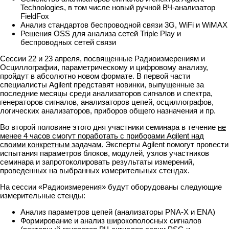
Technologies, в том числе новый ручной ВЧ-анализатор
FieldFox
Анализ стандартов беспроводной связи 3G, WiFi и WiMAX
Решения OSS для анализа сетей Triple Play и
беспроводных сетей связи
Сессии 22 и 23 апреля, посвященные Радиоизмерениям и
Осциллографии, параметрическому и цифровому анализу,
пройдут в абсолютно новом формате. В первой части
специалисты Agilent представят новинки, выпущенные за
последние месяцы среди анализаторов сигналов и спектра,
генераторов сигналов, анализаторов цепей, осциллографов,
логических анализаторов, приборов общего назначения и пр.
Во второй половине этого дня участники семинара в течение
не
менее 4 часов смогут поработать с приборами Agilent над
своими конкретным задачам.
Эксперты Agilent помогут провести
испытания параметров блоков, модулей, узлов участников
семинара и запротоколировать результаты измерений,
проведенных на выбранных измерительных стендах.
На сессии «Радиоизмерения» будут оборудованы следующие
измерительные стенды:
Анализ параметров цепей (анализаторы PNA-X и ENA)
Формирование и анализ широкополосных сигналов