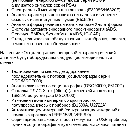
(векторный генератор ВЧ-сигналов серии PSG и
анализатор сигналов серии PSA)
Спектральный мониторинг и контроль (E3238S/N6820E)
Анализ параметров источников сигналов и измерение
фазовых и амплитудных шумов (E5052B)
Анализ и формирование сигналов на базе X-платформы
Системы автоматизированного проектирования (ADS,
Genesys, EMPro, SystemVue, AMDS, IC-CAP)
Стенд технического обслуживания – калибровка, поверка,
ремонт и сервисное обслуживание.
На сессии «Осциллография, цифровой и параметрический
анализ» будут оборудованы следующие измерительные
стенды:
Тестирование по маске, декодирование
последовательных потоков (осциллографы серии
DSO/MSO7000)
Анализ джиттера на осциллографах (DSO90000, 86100C)
Отладка ПЛИС Xilinx (Altera) (логический анализатор
16822А, осциллограф MSO7000)
Измерения вольт-амперных характеристик
полупроводниковых приборов (B1500A, U2722A)
Автоматизация измерений (синхронизация измерений с
помощью протокола IEEE 1588, VEE 9.0)
Серия приборов эконом класса (модульные USB приборы,
ручные осциллографы и мультиметры, источники питания