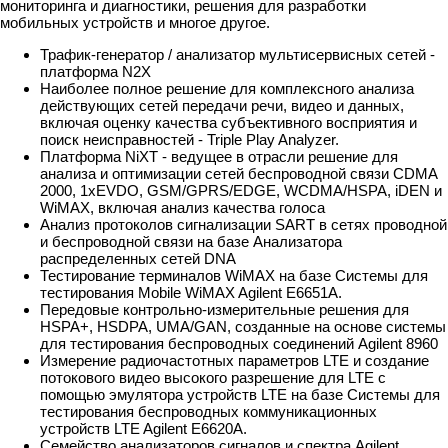
мониторинга и диагностики, решения для разработки
мобильных устройств и многое другое.
Трафик-генератор / анализатор мультисервисных сетей -
платформа N2X
Наиболее полное решение для комплексного анализа
действующих сетей передачи речи, видео и данных,
включая оценку качества субъективного восприятия и
поиск неисправностей - Triple Play Analyzer.
Платформа NiXT - ведущее в отрасли решение для
анализа и оптимизации сетей беспроводной связи CDMA
2000, 1xEVDO, GSM/GPRS/EDGE, WCDMA/HSPA, iDEN и
WiMAX, включая анализ качества голоса
Анализ протоколов сигнализации SART в сетях проводной
и беспроводной связи на базе Анализатора
распределенных сетей DNA
Тестирование терминалов WiMAX на базе Системы для
тестирования Mobile WiMAX Agilent E6651A.
Передовые контрольно-измерительные решения для
HSPA+, HSDPA, UMA/GAN, созданные на основе системы
для тестирования беспроводных соединений Agilent 8960
Измерение радиочастотных параметров LTE и создание
потокового видео высокого разрешение для LTE с
помощью эмулятора устройств LTE на базе Системы для
тестирования беспроводных коммуникационных
устройств LTE Agilent E6620A.
Семейство анализаторов сигналов и спектра Agilent