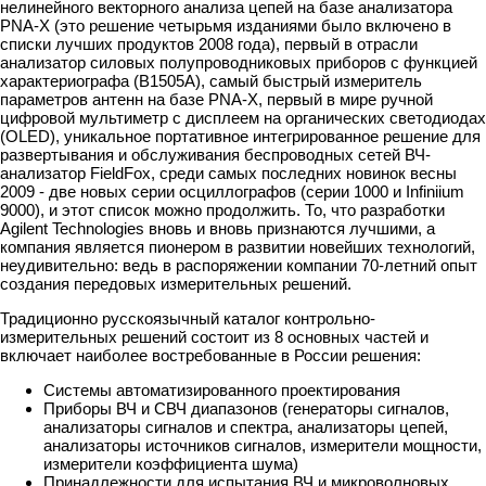
нелинейного векторного анализа цепей на базе анализатора
PNA-X (это решение четырьмя изданиями было включено в
списки лучших продуктов 2008 года), первый в отрасли
анализатор силовых полупроводниковых приборов с функцией
характериографа (B1505A), самый быстрый измеритель
параметров антенн на базе PNA-X, первый в мире ручной
цифровой мультиметр с дисплеем на органических светодиодах
(OLED), уникальное портативное интегрированное решение для
развертывания и обслуживания беспроводных сетей ВЧ-
анализатор FieldFox, среди самых последних новинок весны
2009 - две новых серии осциллографов (серии 1000 и Infiniium
9000), и этот список можно продолжить. То, что разработки
Agilent Technologies вновь и вновь признаются лучшими, а
компания является пионером в развитии новейших технологий,
неудивительно: ведь в распоряжении компании 70-летний опыт
создания передовых измерительных решений.
Традиционно русскоязычный каталог контрольно-
измерительных решений состоит из 8 основных частей и
включает наиболее востребованные в России решения:
Системы автоматизированного проектирования
Приборы ВЧ и СВЧ диапазонов (генераторы сигналов,
анализаторы сигналов и спектра, анализаторы цепей,
анализаторы источников сигналов, измерители мощности,
измерители коэффициента шума)
Принадлежности для испытания ВЧ и микроволновых