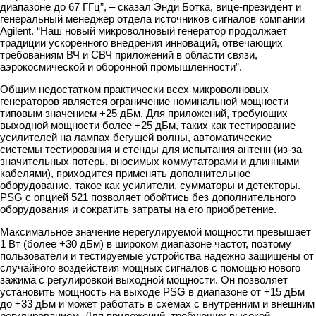
диапазоне до 67 ГГц”, – сказал Энди Ботка, вице-президент и
генеральный менеджер отдела источников сигналов компании
Agilent. “Наш новый микроволновый генератор продолжает
традиции ускоренного внедрения инноваций, отвечающих
требованиям ВЧ и СВЧ приложений в области связи,
аэрокосмической и оборонной промышленности”.
Общим недостатком практически всех микроволновых
генераторов является ограничение номинальной мощности
типовым значением +25 дБм. Для приложений, требующих
выходной мощности более +25 дБм, таких как тестирование
усилителей на лампах бегущей волны, автоматические
системы тестирования и стенды для испытания антенн (из-за
значительных потерь, вносимых коммутаторами и длинными
кабелями), приходится применять дополнительное
оборудование, такое как усилители, сумматоры и детекторы.
PSG с опцией 521 позволяет обойтись без дополнительного
оборудования и сократить затраты на его приобретение.
Максимальное значение нерегулируемой мощности превышает
1 Вт (более +30 дБм) в широком диапазоне частот, поэтому
пользователи и тестируемые устройства надежно защищены от
случайного воздействия мощных сигналов с помощью нового
зажима с регулировкой выходной мощности. Он позволяет
установить мощность на выходе PSG в диапазоне от +15 дБм
до +33 дБм и может работать в схемах с внутренним и внешним
регулированием. Для приложений, требующих высокой