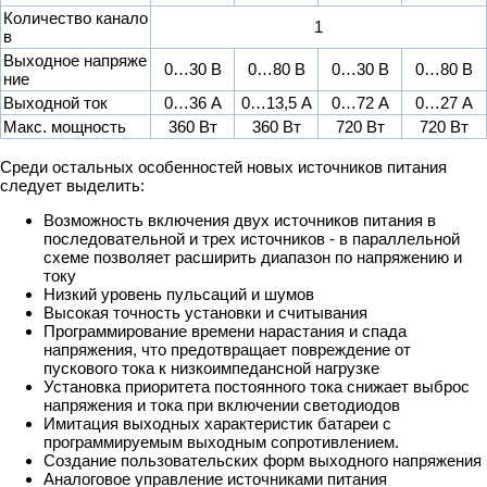
Количество канало
1
в
Выходное напряже
0…30 В
0…80 В
0…30 В
0…80 В
ние
Выходной ток
0…36 А
0…13,5 А
0…72 А
0…27 А
Макс. мощность
360 Вт
360 Вт
720 Вт
720 Вт
Среди остальных особенностей новых источников питания
следует выделить:
Возможность включения двух источников питания в
последовательной и трех источников - в параллельной
схеме позволяет расширить диапазон по напряжению и
току
Низкий уровень пульсаций и шумов
Высокая точность установки и считывания
Программирование времени нарастания и спада
напряжения, что предотвращает повреждение от
пускового тока к низкоимпедансной нагрузке
Установка приоритета постоянного тока снижает выброс
напряжения и тока при включении светодиодов
Имитация выходных характеристик батареи с
программируемым выходным сопротивлением.
Создание пользовательских форм выходного напряжения
Аналоговое управление источниками питания