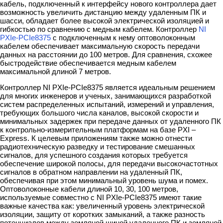
кабель, подключенный к интерфейсу нового контроллера дает
возможность увеличить дистанцию между удаленным ПК и
шасси, обладает более высокой электрической изоляцией и
гибкостью по сравнению с медным кабелем. Контроллер
NI
PXIe-PCIe8375
с подключенным к нему оптоволоконным
кабелем обеспечивает максимальную скорость передачи
данных на расстоянии до 100 метров. Для сравнения, схожее
быстродействие обеспечивается медным кабелем
максимальной длиной 7 метров.
Контроллер NI PXIe-PCIe8375 является идеальным решением
для многих инженеров и ученых, занимающихся разработкой
систем распределенных испытаний, измерений и управления,
требующих большого числа каналов, высокой скорости и
минимальных задержек при передаче данных от удаленного ПК
к контрольно-измерительным платформам на базе PXI –
Express. К целевым приложениям также можно отнести
радиотехническую разведку и тестирование смешанных
сигналов, для успешного создания которых требуется
обеспечение широкой полосы, для передачи высокочастотных
сигналов в обратном направлении на удаленный ПК,
обеспечивая при этом минимальный уровень шума и помех.
Оптоволоконные кабели длиной 10, 30, 100 метров,
используемые совместно с NI PXIe-PCIe8375 имеют такие
важные качества как: увеличенный уровень электрической
изоляции, защиту от коротких замыканий, а также разность
потенциалов между земляной шиной удаленного ПК и земляной