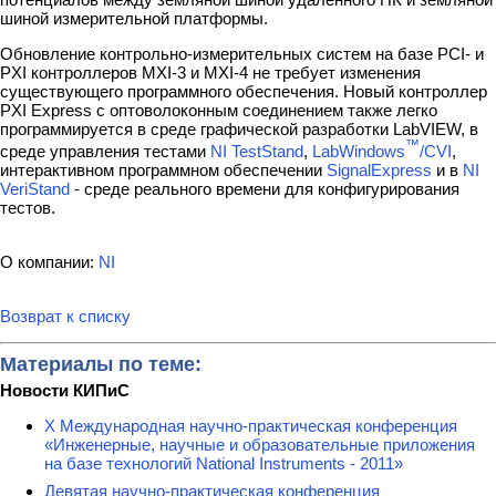
шиной измерительной платформы.
Обновление контрольно-измерительных систем на базе PCI- и
PXI контроллеров MXI-3 и MXI-4 не требует изменения
существующего программного обеспечения. Новый контроллер
PXI Express с оптоволоконным соединением также легко
программируется в среде графической разработки LabVIEW, в
™
среде управления тестами
NI TestStand
,
LabWindows
/CVI
,
интерактивном программном обеспечении
SignalExpress
и в
NI
VeriStand
- среде реального времени для конфигурирования
тестов.
О компании:
NI
Возврат к списку
Материалы по теме:
Новости КИПиС
X Международная научно-практическая конференция
«Инженерные, научные и образовательные приложения
на базе технологий National Instruments - 2011»
Девятая научно-практическая конференция