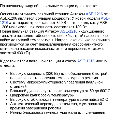
По внешнему виду обе паяльные станции одинаковые:
Основным отличием паяльной станции Актаком
ASE-1216
от
ASE-1206 является большая мощность. У новой модели
ASE-
1216
этот параметр составляет 320 Вт, в то время, как у ASE-
1206 максимальная мощность составляет 180 Вт.
Новая паяльная станция Актаком
ASE-1216
индукционного
типа, что позволяет обеспечить сверхбыстрый нагрев в зоне
пайке до нужной температуры. Нагрев наконечника паяльника
производится за счет перемагничивания ферромагнитного
материала насадки высокочастотным переменным током с
частотой 400 кГц.
К достоинствам паяльной станции Актаком
ASE-1216
можно
отнести:
Высокую мощность (320 Вт) для обеспечения быстрой
плавки и восстановления температурного режима
Систему микрокомпьютерного управления паяльной
станцией
Большой диапазон установки температур от 50 до 600°С
Цифровую калибровку температуры
Высокую стабильность температуры в зоне пайки ±2°С
Автоматический переход в режим сна, с установкой
времени завершения работы
Режим блокировки температуры жала для улучшения