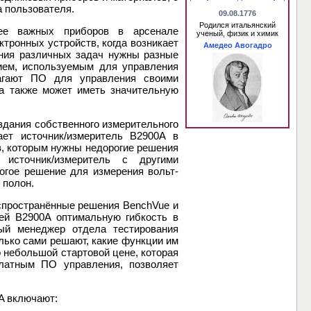
а пользователя.
09.08.1776
Родился итальянский
лее важных приборов в арсенале
ученый, физик и химик
тронных устройств, когда возникает
Амедео Авогадро
ения различных задач нужны разные
ием, используемым для управления
лагают ПО для управления своими
 а также может иметь значительную
здания собственного измерительного
ает источник/измеритель B2900A в
в, которым нужны недорогие решения
 источник/измеритель с другими
огое решение для измерения вольт-
 полон.
спространённые решения BenchVue и
ей B2900A оптимальную гибкость в
ый менеджер отдела тестирования
олько сами решают, какие функции им
 небольшой стартовой цене, которая
платным ПО управления, позволяет
A включают: