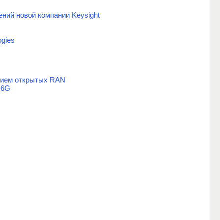
ний новой компании Keysight
ogies
анием открытых RAN
 6G