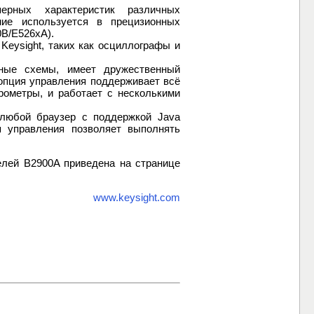
рных характеристик различных
ние используется в прецизионных
0B/E526xA).
Keysight, таких как осциллографы и
ные схемы, имеет дружественный
опция управления поддерживает всё
рометры, и работает с несколькими
любой браузер с поддержкой Java
ия управления позволяет выполнять
елей B2900A приведена на странице
www.keysight.com