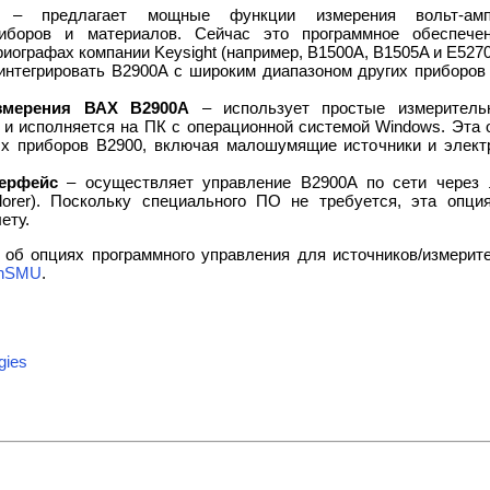
– предлагает мощные функции измерения вольт-ампе
иборов и материалов. Сейчас это программное обеспече
риографах компании Keysight (например, B1500A, B1505A и E527
интегрировать B2900A с широким диапазоном других приборов 
змерения ВАХ B2900A
– использует простые измеритель
 и исполняется на ПК с операционной системой Windows. Эта 
х приборов B2900, включая малошумящие источники и элект
ерфейс
– осуществляет управление B2900A по сети через 
xplorer). Поскольку специального ПО не требуется, эта опц
ету.
об опциях программного управления для источников/измерит
ionSMU
.
gies