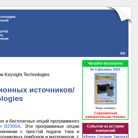
клопедия
рений
ертер
иц
рения
EN
Читайте бесплатно
№ 4 Декабрь 2021
 Keysight Technologies
ионных источников/
logies
Тема номера:
Современная
измерительная техника
гих и бесплатных опций программного
ии B2900A
. Эти программные опции
События из истории
измерений
начиная с простой подачи тока и
одниковых приборов и материалов, с