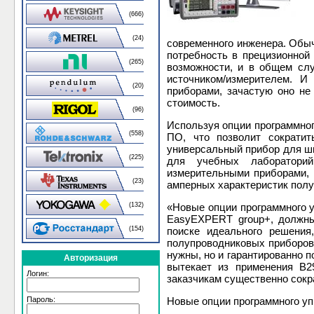
(666)
(24)
современного инженера. Обыч
потребность в прецизионной
(265)
возможности, и в общем сл
источником/измерителем. И
(20)
приборами, зачастую оно не
стоимость.
(96)
Используя опции программног
(558)
ПО, что позволит сократит
универсальный прибор для ши
(225)
для учебных лабораторий,
измерительными приборами, 
(23)
амперных характеристик полу
(132)
«Новые опции программного 
EasyEXPERT group+, должны
(154)
поиске идеального решения
полупроводниковых приборов к
нужны, но и гарантированно 
Авторизация
вытекает из применения B2
Логин:
заказчикам существенно сокр
Пароль:
Новые опции программного уп