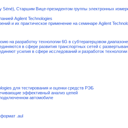
y Séné), Старшим Вице-президентом группы электронных измере
анией Agilent Technologies
ний и их практическое применение на семинаре Agilent Technol
нзию на разработку технологии 6G в субтерагерцовом диапазоне
объединяются в сфере развития транспортных сетей с развертыв
единяют усилия в сфере исследований и разработок технологии
ologies для тестирования и оценки средств РЭБ
ечивающие эффективный анализ цепей
одключенном автомобиле
формат .aul