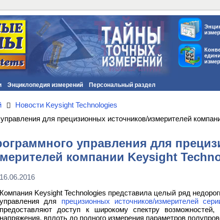
Энци
изме
Конв
един
изме
и
Энциклопедия измерений
Персональный раздел
й
Новости Keysight Technologies
управления для прецизионных источников/измерителей компании
ограммного управления для прециз
мерителей компании Keysight Techno
16.06.2016
Компания Keysight Technologies представила целый ряд недоро
управления для
прецизионных источников/измерителей сер
предоставляют доступ к широкому спектру возможностей, 
напряжения, вплоть до полного измерения параметров полупров