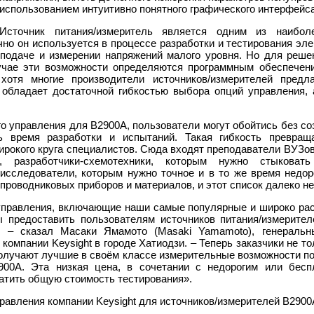
использованием интуитивно понятного графического интерфейс
Источник питания/измеритель является одним из наибо
но он используется в процессе разработки и тестирования элек
 подаче и измерении напряжений малого уровня. Но для реш
учае эти возможности определяются программным обеспечен
 хотя многие производители источников/измерителей пред
 обладает достаточной гибкостью выбора опций управления,
о управления для B2900A, пользователи могут обойтись без со
ь время разработки и испытаний. Такая гибкость превращ
рокого круга специалистов. Сюда входят преподаватели ВУЗо
 разработчики-схемотехники, которым нужно стыковать
исследователи, которым нужно точное и в то же время недор
проводниковых приборов и материалов, и этот список далеко не
управления, включающие наши самые популярные и широко ра
 предоставить пользователям источников питания/измерител
, – сказал Масаки Ямамото (Masaki Yamamoto), генеральн
омпании Keysight в городе Хатиодзи. – Теперь заказчики не т
получают лучшие в своём классе измерительные возможности по
900A. Эта низкая цена, в сочетании с недорогим или бес
атить общую стоимость тестирования».
равления компании Keysight для источников/измерителей B2900