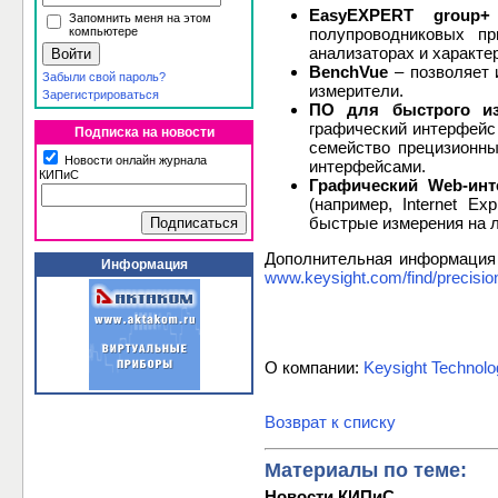
EasyEXPERT group+
Запомнить меня на этом
компьютере
полупроводниковых пр
анализаторах и характе
BenchVue
– позволяет 
Забыли свой пароль?
измерители.
Зарегистрироваться
ПО для быстрого и
графический интерфейс
Подписка на новости
семейство прецизионны
Новости онлайн журнала
интерфейсами.
КИПиС
Графический Web-инт
(например, Internet E
быстрые измерения на л
Дополнительная информация 
Информация
www.keysight.com/find/precis
О компании:
Keysight Technolo
Возврат к списку
Материалы по теме:
Новости КИПиС