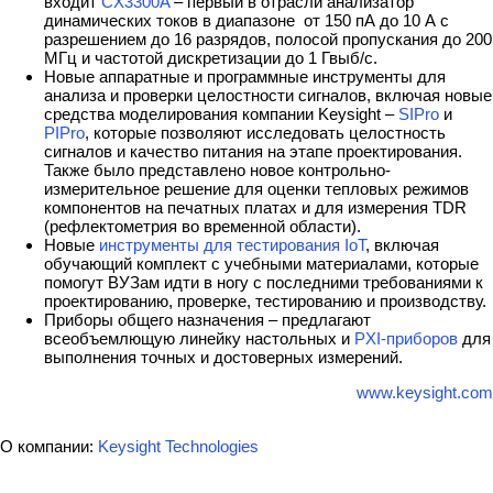
входит
CX3300A
– первый в отрасли анализатор
динамических токов в диапазоне от 150 пА до 10 А с
разрешением до 16 разрядов, полосой пропускания до 200
МГц и частотой дискретизации до 1 Гвыб/с.
Новые аппаратные и программные инструменты для
анализа и проверки целостности сигналов, включая новые
средства моделирования компании Keysight –
SIPro
и
PIPro
, которые позволяют исследовать целостность
сигналов и качество питания на этапе проектирования.
Также было представлено новое контрольно-
измерительное решение для оценки тепловых режимов
компонентов на печатных платах и для измерения TDR
(рефлектометрия во временной области).
Новые
инструменты для тестирования IoT
, включая
обучающий комплект с учебными материалами, которые
помогут ВУЗам идти в ногу с последними требованиями к
проектированию, проверке, тестированию и производству.
Приборы общего назначения – предлагают
всеобъемлющую линейку настольных и
PXI-приборов
для
выполнения точных и достоверных измерений.
www.keysight.com
О компании:
Keysight Technologies