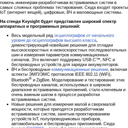
помочь инженерам-разработчикам встраиваемых систем в
самых сложных проблемах тестирования. Сюда входят проекты
IoT (интернет вещей), цифровые, ВЧ и маломощные системы.
На стенде Keysight будет представлен широкий спектр
аппаратных и программных решений:
Весь модельный ряд
осциллографов от начального
уровня до осциллографов высшего класса
,
демонстрирующий новейшие решения для отладки
высокоскоростных и низкоскоростных последовательных
шин и измерения параметров коммуникационных
сигналов. Это включает поддержку USB-C™, NFC и
беспроводных устройств для зарядки аккумуляторов.
ВЧ и беспроводные
коммуникационные решения
, включая
аспекты ЭМП/ЭМС протоколов IEEE 802.11 (WiFi),
®
Bluetooth
и ZigBee. Моделирование и тестирование этих
беспроводных каналов, используемых в широком
диапазоне встраиваемых приложений, стало ключевым и
очень важным шагом в процессе разработки
встраиваемых систем.
Новые решения для измерения малой и сверхмалой
мощности, которые пригодятся разработчикам
встраиваемых систем, занятым проектированием
устройств IoT, полупроводниковых приборов,
автомобильных и беспроводных приложений. Сюда