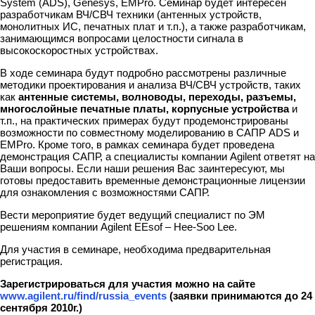
System (ADS), Genesys, EMPro. Семинар будет интересен
разработчикам ВЧ/СВЧ техники (антенных устройств,
монолитных ИС, печатных плат и т.п.), а также разработчикам,
занимающимся вопросами целостности сигнала в
высокоскоростных устройствах.
В ходе семинара будут подробно рассмотрены различные
методики проектирования и анализа ВЧ/СВЧ устройств, таких
как
антенные системы, волноводы, переходы, разъемы,
многослойные печатные платы, корпусные устройства
и
т.п., на практических примерах будут продемонстрированы
возможности по совместному моделированию в САПР ADS и
EMPro. Кроме того, в рамках семинара будет проведена
демонстрация САПР, а специалисты компании Agilent ответят на
Ваши вопросы. Если наши решения Вас заинтересуют, мы
готовы предоставить временные демонстрационные лицензии
для ознакомления с возможностями САПР.
Вести мероприятие будет ведущий специалист по ЭМ
решениям компании Agilent EEsof – Hee-Soo Lee.
Для участия в семинаре, необходима предварительная
регистрация.
Зарегистрироваться для участия можно на сайте
www.agilent.ru/find/russia_events
(заявки принимаются до 24
сентября 2010г.)