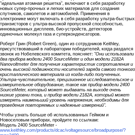
"идеальная атомная решетка", включают в себя разработку
новых супер-прочных и легких материалов для создания
спутников, самолетов и автомобилей. Применения в
электронике могут включать в себя разработку ультра-быстрых
транзисторов с ультра-высокой пропускной способностью,
инновационных дисплеев, био-устройств, детекторов
одиночных молекул газа и суперконденсаторов.
Роберт Грин (Robert Green), один из сотрудников Keithley,
присутствовавший в лаборатории победителей, когда раздался
звонок из Нобелевского комитета, поясняет:
"Они использовали
два прибора модели 2400 SourceMeter и один модели 2182A
Nanovoltmeter для получения характеристик сопротивления и
очень высокой подвижности носителей заряда самого тонкого
кристаллического материала из когда-либо полученных.
Ультра-чувствительное, прецизионное исследовательское и
измерительное оборудование, такое как прибор модели 2400
SourceMeter, который может выдавать на выходе очень
низкие уровни тока, и прибор модели 2182A, который может
измерять наименьший уровень напряжения, необходимы для
проведения повторяемых и надежные измерений".
Чтобы узнать больше об использованных Геймом и
Новоселовым приборах, пройдите по ссылкам:
Модель 2400 SourceMeter -
www.keithley.com/products/dcac/voltagesource/broadpurpose/?