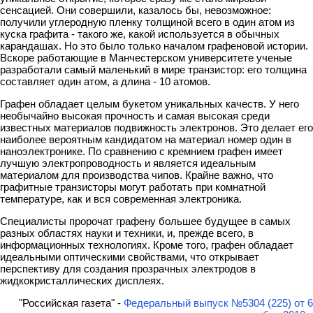
сенсацией. Они совершили, казалось бы, невозможное:
получили углеродную пленку толщиной всего в один атом из
куска графита - такого же, какой используется в обычных
карандашах. Но это было только началом графеновой истории.
Вскоре работающие в Манчестерском университете ученые
разработали самый маленький в мире транзистор: его толщина
составляет один атом, а длина - 10 атомов.
Графен обладает целым букетом уникальных качеств. У него
необычайно высокая прочность и самая высокая среди
известных материалов подвижность электронов. Это делает его
наиболее вероятным кандидатом на материал номер один в
наноэлектронике. По сравнению с кремнием графен имеет
лучшую электропроводность и является идеальным
материалом для производства чипов. Крайне важно, что
графитные транзисторы могут работать при комнатной
температуре, как и вся современная электроника.
Специалисты пророчат графену большее будущее в самых
разных областях науки и техники, и, прежде всего, в
информационных технологиях. Кроме того, графен обладает
идеальными оптическими свойствами, что открывает
перспективу для создания прозрачных электродов в
жидкокристаллических дисплеях.
"Российская газета" -
Федеральный выпуск №5304 (225) от 6