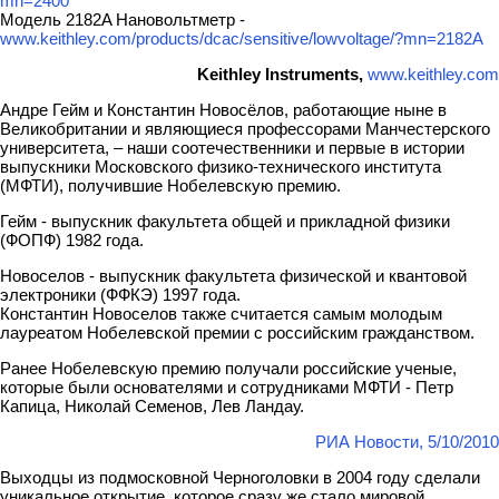
mn=2400
Модель 2182A Нановольтметр -
www.keithley.com/products/dcac/sensitive/lowvoltage/?mn=2182A
Keithley Instruments,
www.keithley.com
Андре Гейм и Константин Новосёлов, работающие ныне в
Великобритании и являющиеся профессорами Манчестерского
университета, – наши соотечественники и первые в истории
выпускники Московского физико-технического института
(МФТИ), получившие Нобелевскую премию.
Гейм - выпускник факультета общей и прикладной физики
(ФОПФ) 1982 года.
Новоселов - выпускник факультета физической и квантовой
электроники (ФФКЭ) 1997 года.
Константин Новоселов также считается самым молодым
лауреатом Нобелевской премии с российским гражданством.
Ранее Нобелевскую премию получали российские ученые,
которые были основателями и сотрудниками МФТИ - Петр
Капица, Николай Семенов, Лев Ландау.
РИА Новости, 5/10/2010
Выходцы из подмосковной Черноголовки в 2004 году сделали
уникальное открытие, которое сразу же стало мировой