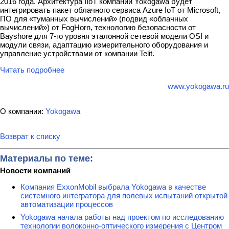
2016 года. Архитектура IIoT компании Yokogawa будет
интегрировать пакет облачного сервиса Azure IoT от Microsoft,
ПО для «туманных вычислений» (подвид «облачных
вычислений») от FogHorn, технологию безопасности от
Bayshore для 7-го уровня эталонной сетевой модели OSI и
модули связи, адаптацию измерительного оборудования и
управление устройствами от компании Telit.
Читать подробнее
www.yokogawa.ru
О компании:
Yokogawa
Возврат к списку
Материалы по теме:
Новости компаний
Компания ExxonMobil выбрала Yokogawa в качестве
системного интегратора для полевых испытаний открытой
автоматизации процессов
Yokogawa начала работы над проектом по исследованию
технологии волоконно-оптического измерения с Центром