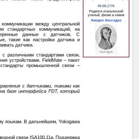
09.08.1776
Родился итальянский
ученый, физик и химик
Амедео Авогадро
 коммуникации между центральной
ии стандартных коммуникаций, на
меренные данные с датчиков. С
е, такие как настройки датчика и
аивать датчики.
 с различными стандартами связи,
ия устройствами. FieldMate – пакет
 стандарты промышленной связи –
правления с датчиками, такими как
 на базе интерфейса FDT, который
ому языкам. В дальнейшем, Yokogawa
водной связи ISA100.11a. Поддержка