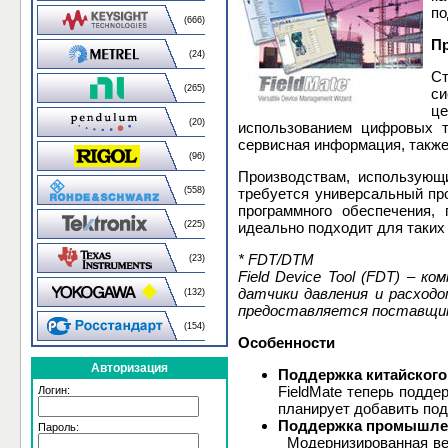
по
(666)
П
(24)
Ст
(265)
си
ц
(20)
использованием цифровых т
сервисная информация, также
(96)
Производствам, использующ
(558)
требуется универсальный про
программного обеспечения,
(225)
идеально подходит для таких
* FDT/DTM
(23)
Field Device Tool (FDT) – 
датчики давления и расход
(132)
предоставляется поставщик
(154)
Особенности
Авторизация
Поддержка китайского
FieldMate теперь подде
Логин:
планирует добавить под
Поддержка промышлен
Пароль:
Модернизированная вер