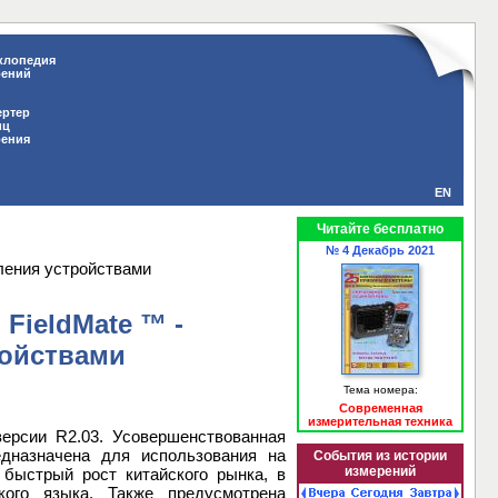
клопедия
рений
ертер
иц
рения
EN
Читайте бесплатно
№ 4 Декабрь 2021
ления устройствами
FieldMate ™ -
ройствами
Тема номера:
Современная
измерительная техника
 версии R2.03. Усовершенствованная
едназначена для использования на
События из истории
измерений
 быстрый рост китайского рынка, в
кого языка. Также предусмотрена