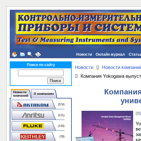
Новости
Онлайн журнал
Стать
Поиск по сайту
Новости
Новости компани
Компания Yokogawa выпуст
Компания
Новости
О компаниях
компаний
унив
(574)
09
(121)
Yo
(134)
ве
за
(78)
ка