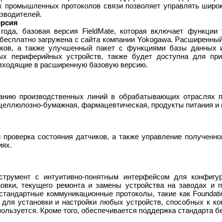
ых промышленных протоколов связи позволяет управлять широк
зводителей.
ерсия
года, базовая версия FieldMate, которая включает функции 
 бесплатно загружена с сайта компании Yokogawa. Расширенны
иков, а также улучшенный пакет с функциями базы данных 
ых периферийных устройств, также будет доступна для прио
 входящие в расширенную базовую версию.
анию производственных линий в обрабатывающих отраслях п
целлюлозно-бумажная, фармацевтическая, продукты питания и н
 проверка состояния датчиков, а также управление полученн
иях.
трумент с интуитивно-понятным интерфейсом для конфигур
овки, текущего ремонта и замены устройства на заводах и 
тандартные коммуникационные протоколы, такие как Foundatio
для установки и настройки любых устройств, способных к ком
спользуется. Кроме того, обеспечивается поддержка стандарта б