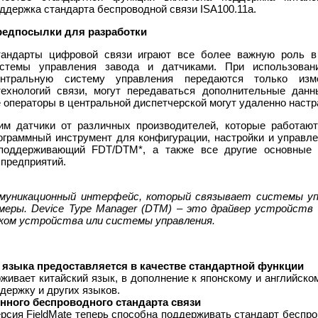
ддержка стандарта беспроводной связи ISA100.11a.
редпосылки для разработки
андарты цифровой связи играют все более важную роль в
стемы управления завода и датчиками. При использован
ентральную систему управления передаются только из
ехнологий связи, могут передаваться дополнительные данны
 операторы в центральной диспетчерской могут удаленно настр
им датчики от различных производителей, которые работают
граммный инструмент для конфигурации, настройки и управлен
 поддерживающий FDT/DTM*, а также все другие основные
 предприятий.
коммуникационный интерфейс, который связывает системы у
омеры. Device Type Manager (DTM) – это драйвер устройств
ом устройства или системы управления.
 языка предоставляется в качестве стандартной функции
рживает китайский язык, в дополнение к японскому и английск
держку и других языков.
ного беспроводного стандарта связи
сия FieldMate теперь способна поддерживать стандарт беспро