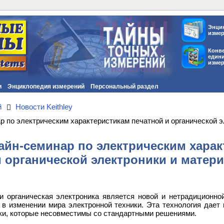
Энци
изме
Конв
един
изме
и
Энциклопедия измерений
Персональный раздел
й
Новости Keithley
 по электрическим характеристикам печатной и органической 
йн-семинар по электрическим харак
и органической электроники и матер
и органическая электроника является новой и нетрадиционной
в изменении мира электронной техники. Эта технология дает 
ки, которые несовместимы со стандартными решениями.