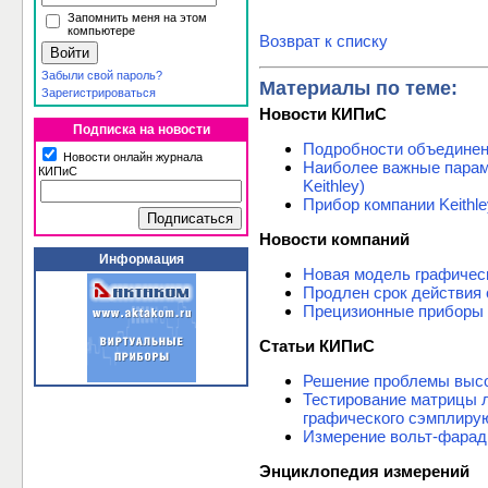
Запомнить меня на этом
компьютере
Возврат к списку
Забыли свой пароль?
Материалы по теме:
Зарегистрироваться
Новости КИПиС
Подписка на новости
Подробности объединения
Новости онлайн журнала
Наиболее важные параме
КИПиС
Keithley)
Прибор компании Keithle
Новости компаний
Информация
Новая модель графическ
Продлен срок действия 
Прецизионные приборы K
Статьи КИПиС
Решение проблемы высо
Тестирование матрицы л
графического сэмплир
Измерение вольт-фарад
Энциклопедия измерений