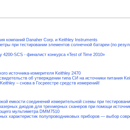
 компаний Danaher Corp. и Keithley Instruments
тры при тестировании элементов солнечной батареи (по резул
y 4200-SCS - финалист конкурса «Test of Time 2010»
ого источника-измерителя Keithley 2470
свидетельств об утверждении типа СИ на источники питания Kei
eithley – снова в Госреестре средств измерений!
кой емкости соединений измерительной схемы при тестирова
азерных диодов для трехмерных сканеров при помощи источник
ующего мультиметра DMM7510
ных характеристик полупроводниковых приборов — выбор совр