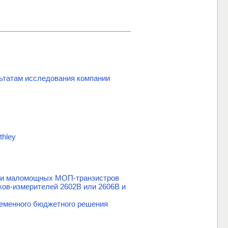
ьтатам исследования компании
thley
нии маломощных МОП-транзистров
ов-измерителей 2602B или 2606B и
еменного бюджетного решения