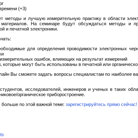
рг
времени (+3)
т методы и лучшую измерительную практику в области элект
и материалов. На семинаре будут обсуждаться методы и пр
ой и печатной электроники.
нать:
еобходимые для определения проводимости электронных чер
ки
 измерительных ошибок, влияющих на результат измерений
 которые могут быть использованы в печатной или органическо
нлайн Вы сможете задать вопросы специалистам по наиболее 
тудентов, исследователей, инженеров и ученых в таких обла
никовое/органическое приборостроение.
ь больше по этой важной теме:
зарегистрируйтесь прямо сейчас!
ts