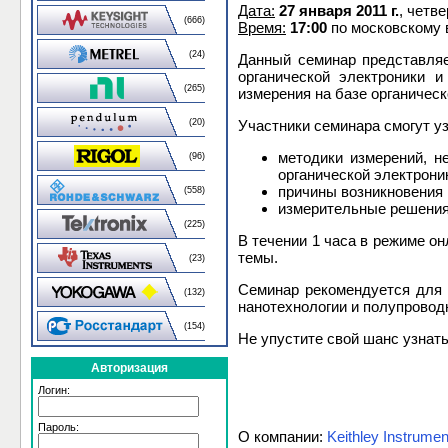
Дата:
27 января 2011 г.
, четве
(666)
Время:
17:00
по московскому 
(24)
Данный семинар представляе
органической электроники 
(265)
измерения на базе органическ
(20)
Участники семинара смогут уз
методики измерений, н
(96)
органической электрони
причины возникновения
(558)
измерительные решения,
(225)
В течении 1 часа в режиме о
темы.
(23)
Семинар рекомендуется для с
(132)
нанотехнологии и полупровод
(154)
Не упустите свой шанс узнат
Авторизация
Логин:
Пароль:
О компании:
Keithley Instrumen