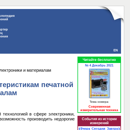
клопедия
рений
ертер
иц
рения
EN
Читайте бесплатно
№ 4 Декабрь 2021
электроники и материалам
теристикам печатной
иалам
Тема номера:
Современная
измерительная техника
 технологией в сфере электроники,
возможность производить недорогие
События из истории
измерений