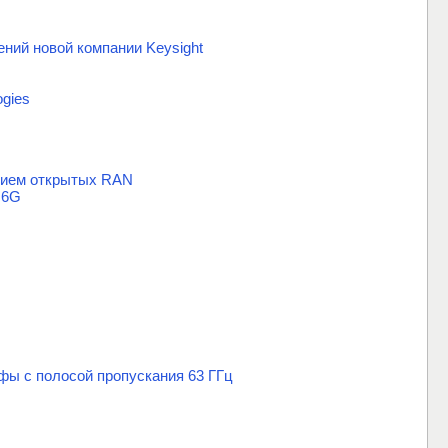
ний новой компании Keysight
ogies
анием открытых RAN
 6G
фы с полосой пропускания 63 ГГц