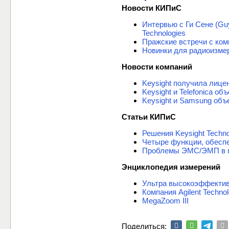
Новости КИПиС
Интервью с Ги Сене (Gu
Technologies
Пражские встречи с комп
Новинки для радиоизмере
Новости компаний
Keysight получила лице
Keysight и Telefonica 
Keysight и Samsung объ
Статьи КИПиС
Решения Keysight Techn
Четыре функции, обесп
Проблемы ЭМС/ЭМП в п
Энциклопедия измерений
Ультра высокоэффектив
Компания Agilent Techn
MegaZoom III
Поделиться: