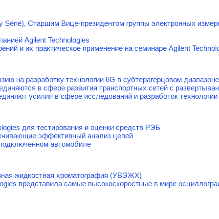
y Séné), Старшим Вице-президентом группы электронных измере
анией Agilent Technologies
ний и их практическое применение на семинаре Agilent Technol
нзию на разработку технологии 6G в субтерагерцовом диапазоне
объединяются в сфере развития транспортных сетей с развертыв
единяют усилия в сфере исследований и разработок технологии
ologies для тестирования и оценки средств РЭБ
ечивающие эффективный анализ цепей
одключенном автомобиле
ная жидкостная хроматография (УВЭЖХ)
ologies представила самые высокоскоростные в мире осциллогра