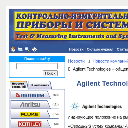
Новости
Онлайн журнал
Стать
Поиск по сайту
Новости
Новости компани
Agilent Technologies – об
Agilent Techn
Новости
О компаниях
компаний
(574)
(121)
(134)
лидирующее положение на рын
(78)
«Огромный успех компании A