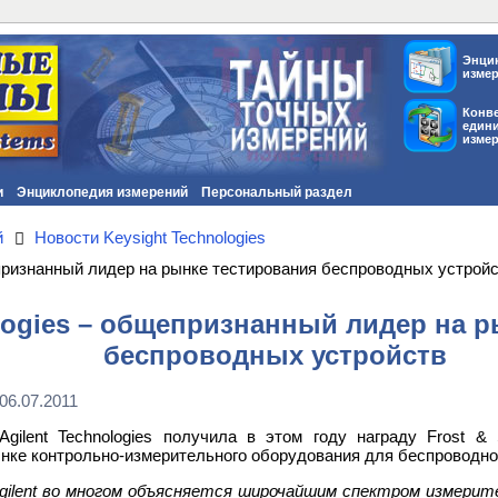
Энци
изме
Конв
един
изме
и
Энциклопедия измерений
Персональный раздел
й
Новости Keysight Technologies
щепризнанный лидер на рынке тестирования беспроводных устрой
ologies – общепризнанный лидер на 
беспроводных устройств
06.07.2011
Agilent Technologies получила в этом году награду Frost &
ке контрольно-измерительного оборудования для беспроводно
gilent во многом объясняется широчайшим спектром измери