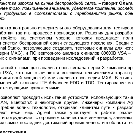
нства игроков на рынке беспроводной связи
, – говорит
Ольга
лее того, повышенное внимание, уделяемое компанией исслед
ь продукцию в соответствии с требованиями рынка, обе
в».
 спектр контрольно-измерительного оборудования для тестиро
работки, так и в процессе производства. Решения для разра
стройств на системном уровне, которая предлагает пол
я систем беспроводной связи следующего поколения. Среди с
nal Studio, позволяющее создавать тестовые сигналы для исп
 серии MXG), и ПО векторного анализа сигналов 89600B VSA –
х с сигналами, при проведении исследований и разработок.
танций с помощью анализаторов сигнала серии X компания пр
и PXA, которые отличаются высокими техническими характер
силителей мощности) или анализаторов серии MXA. В этих а
мерений, включая LTE-Advanced FDD и TDD. Тестирование м
тветствующими приложениями.
позволяют проводить испытания устройств, использующих такие
, Bluetooth® и некоторые другие. Инженеры компании Agi
гребне волны технологий, открывая клиентам путь к разраб
вают весь мир. Agilent также участвует в работе разли
 и сотрудничает с огромным количеством инженеров, занимающ
ия самых последних достижений промышленности в области те
 достижения