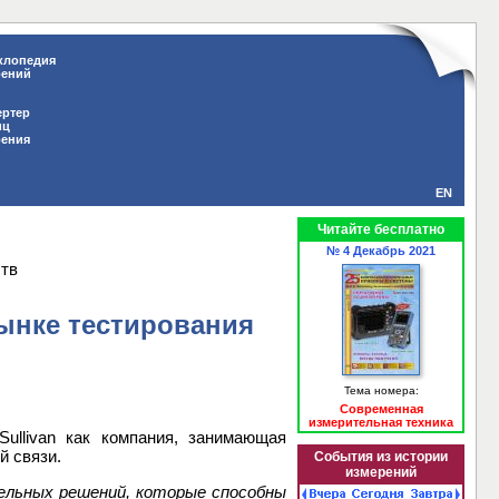
клопедия
рений
ертер
иц
рения
EN
Читайте бесплатно
№ 4 Декабрь 2021
ств
рынке тестирования
Тема номера:
Современная
измерительная техника
 Sullivan как компания, занимающая
й связи.
События из истории
измерений
тельных решений, которые способны