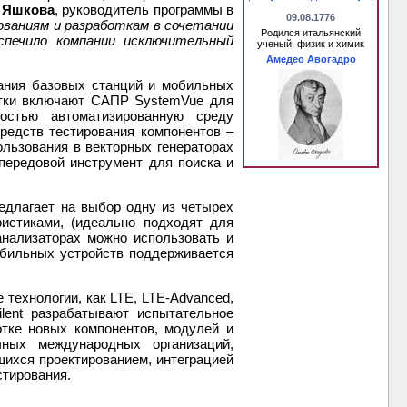
 Яшкова
, руководитель программы в
09.08.1776
ованиям и разработкам в сочетании
Родился итальянский
спечило компании исключительный
ученый, физик и химик
Амедео Авогадро
вания базовых станций и мобильных
ботки включают САПР SystemVue для
ностью автоматизированную среду
редств тестирования компонентов –
ользования в векторных генераторах
 передовой инструмент для поиска и
едлагает на выбор одну из четырех
истиками, (идеально подходят для
нализаторах можно использовать и
обильных устройств поддерживается
 технологии, как LTE, LTE-Advanced,
lent разрабатывают испытательное
отке новых компонентов, модулей и
чных международных организаций,
ихся проектированием, интеграцией
стирования.