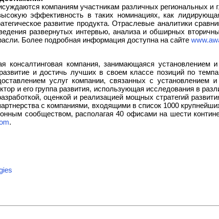
суждаются компаниям участникам различных региональных и 
ысокую эффективность в таких номинациях, как лидирующая 
атегическое развитие продукта. Отраслевые аналитики сравн
ведения развернутых интервью, анализа и обширных вторичн
расли. Более подробная информация доступна на сайте
www.awa
я консалтинговая компания, занимающаяся установлением и 
 развитие и достичь лучших в своем классе позиций по темпа
доставлением услуг компании, связанных с установлением и
ктор и его группа развития, использующая исследования в раз
зработкой, оценкой и реализацией мощных стратегий развития.
партнерства с компаниями, входящими в список 1000 крупнейш
онным сообществом, располагая 40 офисами на шести континен
com
.
gies