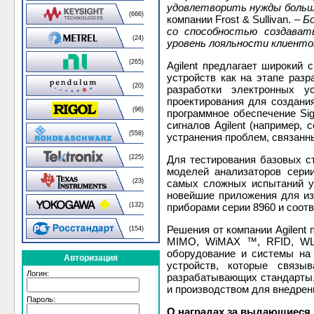
удовлетворить нужды больши
(666)
компании Frost & Sullivan. –
Бо
со способностью создават
(24)
уровень лояльности клиенто
(265)
Agilent предлагает широкий
устройств как на этапе раз
(20)
разработки электронных у
проектирования для создани
(96)
программное обеспечение Sig
сигналов Agilent (например,
(558)
устранения проблем, связанны
(225)
Для тестирования базовых с
моделей анализаторов сери
(23)
самых сложных испытаний у
новейшие приложения для из
(132)
приборами серии 8960 и соо
Решения от компании Agilent 
(154)
MIMO, WiMAX ™, RFID, WLAN
оборудование и системы на 
Авторизация
устройств, которые связы
Логин:
разрабатывающих стандарты,
и производством для внедрен
Пароль:
О наградах за выдающиеся