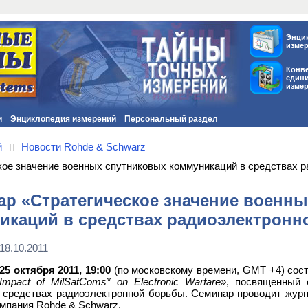
Энци
изме
Конв
един
изме
и
Энциклопедия измерений
Персональный раздел
й
Новости Rohde & Schwarz
кое значение военных спутниковых коммуникаций в средствах 
ар «Стратегическое значение военн
икаций в средствах радиоэлектронн
18.10.2011
25 октября 2011, 19:00
(по московскому времени, GMT +4) сос
Impact of MilSatComs* on Electronic Warfare»
, посвященный 
 средствах радиоэлектронной борьбы. Семинар проводит журна
омпания Rohde & Schwarz.