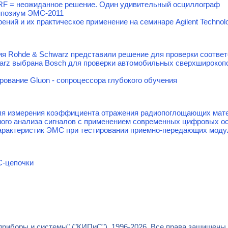
tal+RF = неожиданное решение. Один удивительный осциллограф
мпозиум ЭМС-2011
ний и их практическое применение на семинаре Agilent Technol
ания Rohde & Schwarz представили решение для проверки соотв
arz выбрана Bosch для проверки автомобильных сверхширокоп
ирование Gluon - сопроцессора глубокого обучения
я измерения коэффициента отражения радиопоглощающих мате
ого анализа сигналов с применением современных цифровых о
арактеристик ЭМС при тестировании приемно-передающих моду
C-цепочки
риборы и системы" ("КИПиС"), 1996-2026. Все права защищены