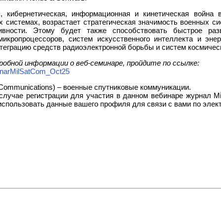
я, кибернетическая, информационная и кинетическая война 
 системах, возрастает стратегическая значимость военных си
вности. Этому будет также способствовать быстрое разв
кропроцессоров, систем искусственного интеллекта и энер
еграцию средств радиоэлектронной борьбы и систем космическ
робной информации о веб-семинаре, пройдите по ссылке:
inarMilSatCom_Oct25
ite Communications) – военные спутниковые коммуникации.
 случае регистрации для участия в данном вебинаре журнал Mic
т использовать данные вашего профиля для связи с вами по эле