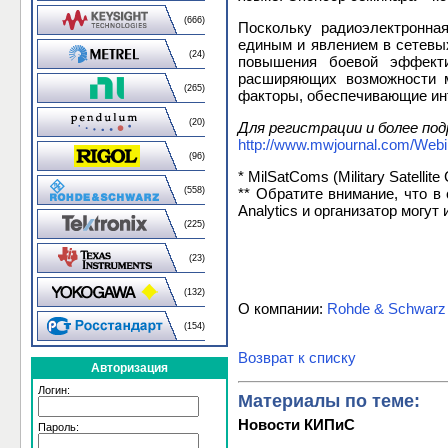
(666)
Поскольку радиоэлектронна
единым и явлением в сетевых
(24)
повышения боевой эффекти
расширяющих возможности ми
(265)
факторы, обеспечивающие инт
(20)
Для регистрации и более под
http://www.mwjournal.com/Web
(96)
* MilSatComs (Military Satell
(558)
** Обратите внимание, что в
Analytics и организатор могу
(225)
(23)
(132)
О компании:
Rohde & Schwarz
(154)
Возврат к списку
Авторизация
Логин:
Материалы по теме:
Новости КИПиС
Пароль: