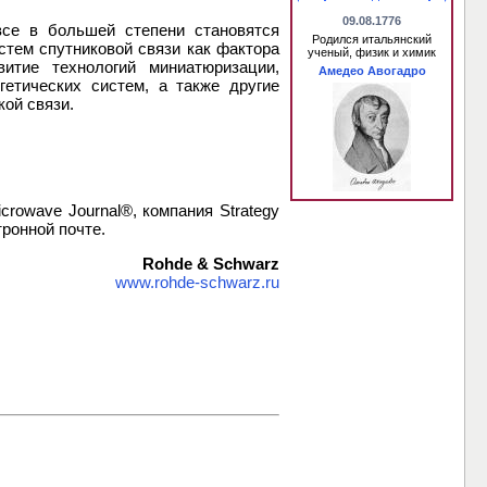
09.08.1776
все в большей степени становятся
Родился итальянский
стем спутниковой связи как фактора
ученый, физик и химик
итие технологий миниатюризации,
Амедео Авогадро
гетических систем, а также другие
ой связи.
rowave Journal®, компания Strategy
ктронной почте.
Rohde & Schwarz
www.rohde-schwarz.ru