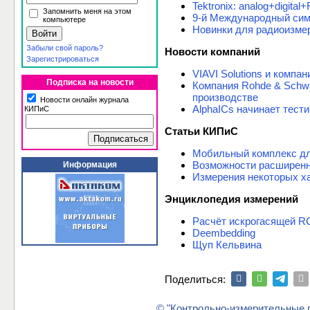
Tektronix: analog+digi
Запомнить меня на этом
9-й Международный си
компьютере
Новинки для радиоизмере
Забыли свой пароль?
Новости компаний
Зарегистрироваться
VIAVI Solutions и комп
Подписка на новости
Компания Rohde & Schw
производстве
Новости онлайн журнала
AlphaICs начинает тест
КИПиС
Статьи КИПиС
Мобильный комплекс дл
Возможности расширенн
Информация
Измерения некоторых х
Энциклопедия измерений
Расчёт искрогасящей R
Deembedding
Щуп Кельвина
Поделиться:
© "Контрольно-измерительные п