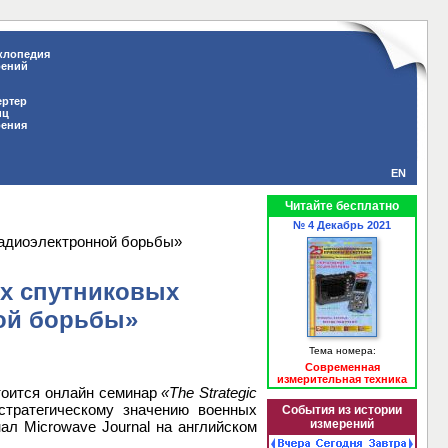
клопедия
рений
ертер
иц
рения
EN
Читайте бесплатно
№ 4 Декабрь 2021
радиоэлектронной борьбы»
ых спутниковых
ой борьбы»
Тема номера:
Современная
измерительная техника
тоится онлайн семинар
«The Strategic
стратегическому значению военных
События из истории
измерений
л Microwave Journal на английском