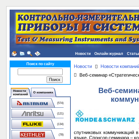
Новости
Онлайн журнал
Стать
Поиск по сайту
Новости
Новости компани
Веб-семинар «Стратегичес
Веб-семин
Новости
О компаниях
компаний
коммун
(574)
(121)
(134)
спутниковых коммуникаций в
(78)
языке. Спонсор семинара – к