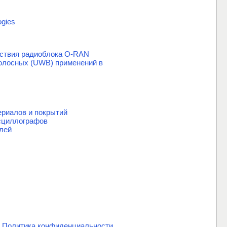
ogies
етствия радиоблока O-RAN
олосных (UWB) применений в
риалов и покрытий
сциллографов
лей
.
Политика конфиденциальности