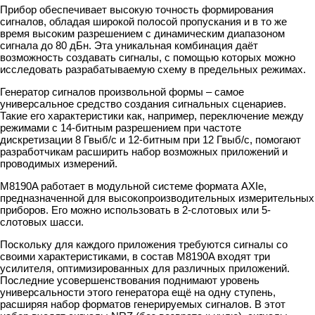
Прибор обеспечивает высокую точность формирования
сигналов, обладая широкой полосой пропускания и в то же
время высоким разрешением с динамическим диапазоном
сигнала до 80 дБн. Эта уникальная комбинация даёт
возможность создавать сигналы, с помощью которых можно
исследовать разрабатываемую схему в предельных режимах.
Генератор сигналов произвольной формы – самое
универсальное средство создания сигнальных сценариев.
Такие его характеристики как, например, переключение между
режимами с 14-битным разрешением при частоте
дискретизации 8 Гвыб/с и 12-битным при 12 Гвыб/с, помогают
разработчикам расширить набор возможных приложений и
проводимых измерений.
M8190A работает в модульной системе формата AXIe,
предназначенной для высокопроизводительных измерительных
приборов. Его можно использовать в 2-слотовых или 5-
слотовых шасси.
Поскольку для каждого приложения требуются сигналы со
своими характеристиками, в состав M8190A входят три
усилителя, оптимизированных для различных приложений.
Последние усовершенствования поднимают уровень
универсальности этого генератора ещё на одну ступень,
расширяя набор форматов генерируемых сигналов. В этот