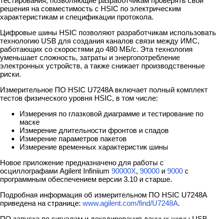
тестирования, позволяющие разработчикам проверять свои
решения на совместимость с HSIC по электрическим
характеристикам и спецификации протокола.
Цифровые шины HSIC позволяют разработчикам использовать
технологию USB для создания каналов связи между ИМС,
работающих со скоростями до 480 МБ/с. Эта технология
уменьшает сложность, затраты и энергопотребление
электронных устройств, а также снижает производственные
риски.
Измерительное ПО HSIC U7248A включает полный комплект
тестов физического уровня HSIC, в том числе:
Измерения по глазковой диаграмме и тестирование по
маске
Измерение длительности фронтов и спадов
Измерение параметров пакетов
Измерение временных характеристик шины
Новое приложение предназначено для работы с
осциллографами Agilent Infiniium
90000X
,
90000
и
9000
с
программным обеспечением версии 3.10 и старше.
Подробная информация об измерительном ПО HSIC U7248A
приведена на странице:
www.agilent.com/find/U7248A
.
ПО запуска по сигналам и декодирования данных шины USB