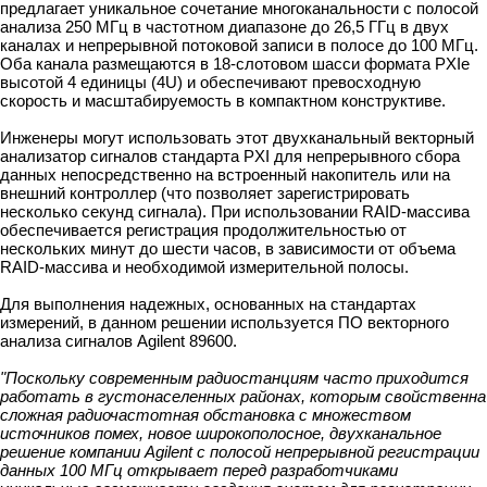
предлагает уникальное сочетание многоканальности с полосой
анализа 250 МГц в частотном диапазоне до 26,5 ГГц в двух
каналах и непрерывной потоковой записи в полосе до 100 МГц.
Оба канала размещаются в 18-слотовом шасси формата PXIe
высотой 4 единицы (4U) и обеспечивают превосходную
скорость и масштабируемость в компактном конструктиве.
Инженеры могут использовать этот двухканальный векторный
анализатор сигналов стандарта PXI для непрерывного сбора
данных непосредственно на встроенный накопитель или на
внешний контроллер (что позволяет зарегистрировать
несколько секунд сигнала). При использовании RAID-массива
обеспечивается регистрация продолжительностью от
нескольких минут до шести часов, в зависимости от объема
RAID-массива и необходимой измерительной полосы.
Для выполнения надежных, основанных на стандартах
измерений, в данном решении используется ПО векторного
анализа сигналов Agilent 89600.
"Поскольку современным радиостанциям часто приходится
работать в густонаселенных районах, которым свойственна
сложная радиочастотная обстановка с множеством
источников помех, новое широкополосное, двухканальное
решение компании Agilent с полосой непрерывной регистрации
данных 100 МГц открывает перед разработчиками