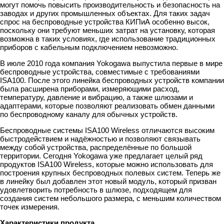
могут помочь повысить производительность и безопасность на
заводах и других промышленных объектах. Для таких задач
спрос на беспроводные устройства КИПиА особенно высок,
поскольку они требуют меньших затрат на установку, которая
возможна в таких условиях, где использование традиционных
приборов с кабельным подключением невозможно.
В июле 2010 года компания Yokogawa выпустила первые в мире
беспроводные устройства, совместимые с требованиями
ISA100. После этого линейка беспроводных устройств компании
была расширена приборами, измеряющими расход,
температуру, давление и вибрацию, а также шлюзами и
адаптерами, которые позволяют реализовать обмен данными
по беспроводному каналу для обычных устройств.
Беспроводные системы ISA100 Wireless отличаются высоким
быстродействием и надёжностью и позволяют связывать
между собой устройства, распределённые по большой
территории. Сегодня Yokogawa уже предлагает целый ряд
продуктов ISA100 Wireless, которые можно использовать для
построения крупных беспроводных полевых систем. Теперь же
в линейку был добавлен этот новый модуль, который призван
удовлетворить потребность в шлюзе, подходящем для
создания систем небольшого размера, с меньшим количеством
точек измерения.
Характеристики продукта