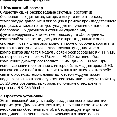
1. Компактный размер
Существующие беспроводные системы состоят из
беспроводных датчиков, которые могут измерять расход,
температуру, давление и вибрацию в рамках производственного
процесса, а также точек доступа для получения сигналов от
беспроводных датчиков и станций управления,
функционирующих в качестве шлюзов для сбора данных
измерений через точки доступа и отправки данных в хост-
систему. Новый шлюзовой модуль также способен работать, и
как точка доступа, и как шлюз, поскольку одним из его
компонентов является модуль связи беспроводных КИП FN110
со встроенным шлюзом. Размеры FN110 остались без
изменений: диаметр составляет 23 мм, длина – 90 мм. При
использовании в сочетании с интерфейсным адаптером LN90,
включающим в себя адаптер источника питания и интерфейс
связи с хост-системой, новый шлюзовой модуль может
подключать к контроллеру хост-системы или иному устройству
до 20 беспроводных приборов, используя стандартный
протокол RS-485 Modbus.
2. Простота установки
Этот шлюзовой модуль требует задания всего нескольких
параметров. Для возможности подключения к хост-системе
необходимо обеспечить, чтобы беспроводные датчики
находились на линии прямой видимости относительно