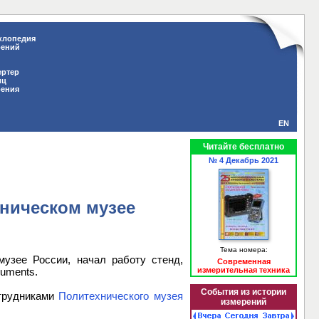
клопедия
рений
ертер
иц
рения
EN
Читайте бесплатно
№ 4 Декабрь 2021
хническом музее
Тема номера:
музее России, начал работу стенд,
Современная
измерительная техника
ruments.
События из истории
отрудниками
Политехнического музея
измерений