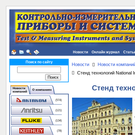
Новости
Онлайн журнал
Стать
Поиск по сайту
Новости
Новости компани
Cтенд технологий National 
Cтенд техно
Новости
О компаниях
компаний
(574)
(121)
(134)
(78)