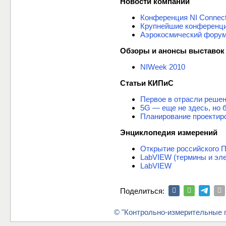
Новости компаний
Конференция NI Connect
Крупнейшие конференции
Аэрокосмический форум 
Обзоры и анонсы выставок
NIWeek 2010
Статьи КИПиС
Первое в отрасли решен
5G — еще не здесь, но 
Планирование проектир
Энциклопедия измерений
Открытие российского П
LabVIEW (термины и эл
LabVIEW
Поделиться:
© "Контрольно-измерительные п