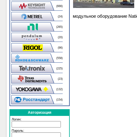
(666)
модульное оборудование Natio
(24)
(265)
(20)
(96)
(558)
(225)
(23)
(132)
(154)
Авторизация
Логин:
Пароль: