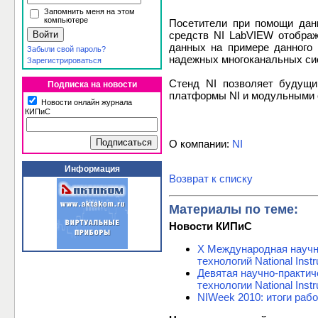
Запомнить меня на этом
компьютере
Посетители при помощи дан
средств NI LabVIEW отображ
данных на примере данного 
Забыли свой пароль?
надежных многоканальных си
Зарегистрироваться
Стенд NI позволяет будущи
Подписка на новости
платформы NI и модульными 
Новости онлайн журнала
КИПиС
О компании:
NI
Информация
Возврат к списку
Материалы по теме:
Новости КИПиС
X Международная научн
технологий National Inst
Девятая научно-практи
технологии National Inst
NIWeek 2010: итоги раб