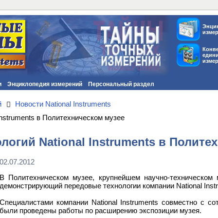
Энци
изме
Конв
един
изме
и
Энциклопедия измерений
Персональный раздел
й
Новости National Instruments
Instruments в Политехническом музее
логий National Instruments в Полите
02.07.2012
В Политехническом музее, крупнейшем научно-техническом 
демонстрирующий передовые технологии компании National Inst
Специалистами компании National Instruments совместно с с
были проведены работы по расширению экспозиции музея.