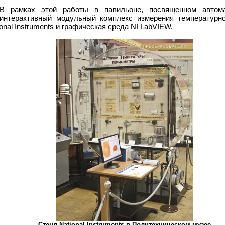
В рамках этой работы в павильоне, посвященном автома
интерактивный модульный комплекс измерения температурно
nal Instruments и графическая среда NI LabVIEW.
Стенд National Instruments в Политехническом музее