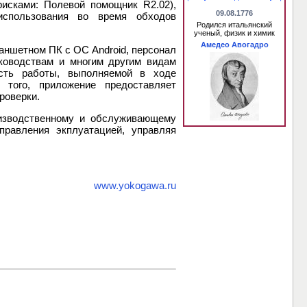
 рисками: Полевой помощник R2.02),
09.08.1776
использования во время обходов
Родился итальянский
ученый, физик и химик
Амедео Авогадро
ланшетном ПК с ОС Android, персонал
ководствам и многим другим видам
сть работы, выполняемой в ходе
 того, приложение предоставляет
роверки.
роизводственному и обслуживающему
равления экплуатацией, управляя
www.yokogawa.ru