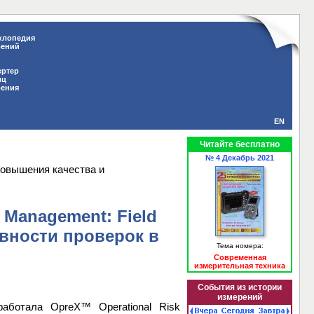
клопедия
рений
ертер
иц
рения
EN
Читайте бесплатно
№ 4 Декабрь 2021
 повышения качества и
 Management: Field
ивности проверок в
Тема номера:
Современная
измерительная техника
События из истории
измерений
зработала OpreX™ Operational Risk