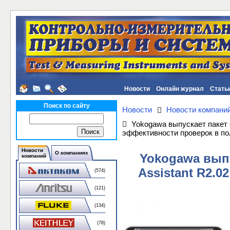
Новости
Онлайн журнал
Стать
Поиск по сайту
Новости
Новости компани
Yokogawa выпускает пакет O
эффективности проверок в п
Новости
О компаниях
Yokogawa выпу
компаний
Assistant R2.
(574)
(121)
(134)
(78)