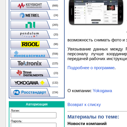
(666)
(24)
(265)
(20)
возможность снимать фото и 
(96)
Увязывание данных между Fi
персоналу лучше координир
(558)
передачей рабочих инструкци
(225)
Подробнее о программе
.
(23)
(132)
О компании:
Yokogawa
(154)
Возврат к списку
Авторизация
Логин:
Материалы по теме:
Пароль:
Новости компаний