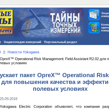
Энци
изме
Конв
един
изме
и
Энциклопедия измерений
Персональный раздел
й
Новости Yokogawa
preX™ Operational Risk Management: Field Assistant R2.02 для
олевых условиях
скает пакет OpreX™ Operational Risk
02 для повышения качества и эффект
полевых условиях
25.09.2018
Yokogawa Electric Corporation объявляет, что компания ра