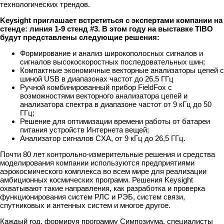
технологических трендов.
Keysight приглашает встретиться с экспертами компании на
стенде: линия 1-9 стенд #3. В этом году на выставке TIBO
будут представлены следующие решения:
Формирование и анализ широкополосных сигналов и
сигналов высокоскоростных последовательных шин;
Компактные экономичные векторные анализаторы цепей с
шиной USB в диапазонах частот до 26,5 ГГц
Ручной комбинированный прибор FieldFox с
возможностями векторного анализатора цепей и
анализатора спектра в диапазоне частот от 9 кГц до 50
ГГц;
Решение для оптимизации времени работы от батареи
питания устройств Интернета вещей;
Анализатор сигналов CXA, от 9 кГц до 26,5 ГГц.
Почти 80 лет контрольно-измерительные решения и средства
моделирования компании используются предприятиями
аэрокосмического комплекса во всем мире для реализации
амбиционных космических программ. Решения Keysight
охватывают такие направления, как разработка и проверка
функционирования систем РЛС и РЭБ, систем связи,
спутниковых и антенных систем и многое другое.
Каждый год, формируя программу Симпозиума, специалисты