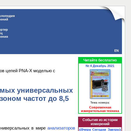
клопедия
рений
ертер
иц
рения
EN
Читайте бесплатно
№ 4 Декабрь 2021
ров цепей PNA-X моделью с
самых универсальных
оном частот до 8,5
Тема номера:
Современная
измерительная техника
События из истории
измерений
 универсальных в мире
анализаторов