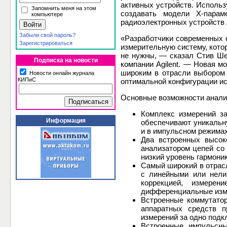
активных устройств. Использ
Запомнить меня на этом
создавать модели X-парам
компьютере
радиоэлектронных устройств 
Забыли свой пароль?
«Разработчики современных с
Зарегистрироваться
измерительную систему, котор
не нужны, — сказал Стив Ше
Подписка на новости
компании Agilent. — Новая м
широким в отрасли выбором 
Новости онлайн журнала
КИПиС
оптимальной конфигурации и
Основные возможности анали
Комплекс измерений з
Информация
обеспечивают уникальн
и в импульсном режимах
Два встроенных высок
анализатором цепей со
низкий уровень гармоник
Самый широкий в отрас
с линейными или нели
коррекцией, измерен
дифференциальные изме
Встроенные коммутато
аппаратных средств п
измерений за одно подк
Встроенные импульсны