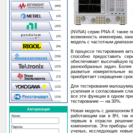
(666)
(24)
(265)
(NVNA) серии PNA-X также п
возможность инженерам, зан
(20)
модель с частотным диапазон
(96)
В процессе тестирования акт
способно предоставить сер
(558)
обеспечивает высочайшую п
разнообразных задач. Более 
(225)
развитые измерительные во
приобретает сокращение срок
(23)
Для тестирования малошумящи
(132)
усиления и согласования сл
все эти функции в одном при
(154)
тестирование — на 30%.
Авторизация
Новая модель с диапазоном 8
работающим как в ВЧ, так и
Логин:
первым в отрасли решение
компонентов. Эти приборы о
Пароль:
ученых, исследующих новые