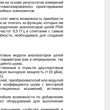
ем на основе результатов измерений
оматизированного проектирования
нейных компонентов.
хотят иметь возможность приобрести
м не платить за функции, которые им
разделения анализаторов цепей PNA
частот 8,5 ГГц в сочетании с самым
ибкости, необходимую для создания
ртовые модели анализаторов цепей
параметров (как в непрерывном, так
циента шума.
ственным в отрасли двухпортовым
окую выходную мощность (+16 дБм),
Б).
лей, преобразователей или модулей
я коэффициента шума с векторной
уляционных искажений, истинные
гибкие возможности по добавлению
ого оборудования для выполнения
 повышения удобства измерений в