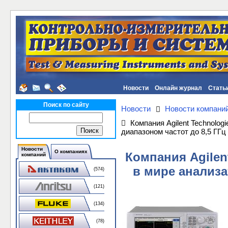
Новости
Онлайн журнал
Стать
Поиск по сайту
Новости
Новости компани
Компания Agilent Technolo
диапазоном частот до 8,5 ГГц
Новости
О компаниях
Компания Agilen
компаний
в мире анализа
(574)
(121)
(134)
(78)