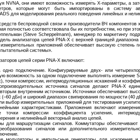
уя NVNA, они имеют возможность измерять X-параметры, а зат
етров, которые могут быть импортированы в систему авт
ADS для моделирования реального поведения линейных и нели
редств беспроводной связи и производители ВЧ компонентов 
ая полностью соответствовала бы их потребностям, но при это
ппельман (Steve Scheppelmann), менеджер по маркетингу под
одель анализатора цепей PNA-X с верхней границей диапазона 
измерительных приложений обеспечивает высокую степень г
спытательной системы».
заторов цепей серии PNA-X включают:
а одно подключение. Конфигурируемые двух- или четырехпо
ую возможность за одном подключение выполнять измерение S-
), точки компрессии, интермодуляционных искажений и коэффи
опроизводительных источника сигналов делают PNA-X един
 вторым внутренним источником. Источники обеспечивают выс
 (–60 дБн) и широкий диапазон свипирования по мощности (40 д
ли выбор измерительных приложений для тестирования усилите
нейными характеристиками. Приложения включают измерени
ие точки компрессии коэффициента усиления, интермод
рения и нелинейный векторный анализ цепей.
ры для маршрутизации сигналов. Коммутаторы обеспечивают 
реобразования сигналов или дополнительного измерительн
лючение.
е модуляторы и импульсные генераторы для ускорения и