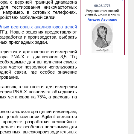
тора с верхней границей диапазона
09.08.1776
для тестирования низкочастотных
Родился итальянский
, например, в сотовых телефонах,
ученый, физик и химик
ройствах мобильной связи.
Амедео Авогадро
йных векторных анализаторов цепей
 ГГц. Новые решения предоставляют
азработки и производства, выбрать
ных прикладных задач.
теристик и достоверности измерений
тора PNA-X с диапазоном 8,5 ГГц
необходимые для выполнения самых
азон частот позволяют использовать
дной связи, где особое значение
ирование.
ановок, в частности, для измерения
 серии PNA-X позволяют объединить
ных установок на 75%, а расходы на
рного анализатора цепей инженерам,
ы цепей компании Agilent являются
 процессе разработки нелинейных
 делает их особенно полезными для
временных высокопроизводительных