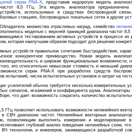
цепей серии PNA-X
, представив недорогую модель анализа
частот 8,5 ГГц. Эта модель анализатора предназначена 
устройств, используемых в средствах беспроводной связи
базовых станциях, беспроводных локальных сетях и других уст
Обладатель множества отраслевых наград, семейство
нелине
ополнилось моделью с верхней границей диапазона частот 8,5
имающимся тестированием активных устройств в процессе их р
ом, которая наилучшим образом подходит для решения конкрет
ивных устройств правильное сочетание быстродействия, харак
ьезное конкурентное преимущество. Новая модель анализа
роизводительность и широкие функциональные возможности, 
того, его относительно невысокая стоимость и меньший диап
зможности серии PNA-X при разработке средств беспрово
ов испытаний, числа испытательных установок и затрат на тест
х усилителей обычно требуется несколько измерительных уст
абых сигналов, искажений и коэффициента шума. Анализаторы
боре, что дает возможность сократить количество испытатель
,5 ГГц позволяет использовать возможности нелинейного векто
 в СВЧ диапазоне частот. Нелинейные векторные анализатор
м, позволяющим выполнять измерения и моделирование в
беспечивают глубокий анализ поведения нелинейных схем, что
 ВЧ технологии, и инженеров, занимающихся разработкой со