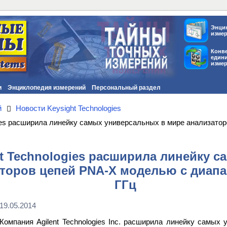
Энци
изме
Конв
един
изме
и
Энциклопедия измерений
Персональный раздел
й
Новости Keysight Technologies
gies расширила линейку самых универсальных в мире анализато
t Technologies расширила линейку 
торов цепей PNA-X моделью с диапаз
ГГц
19.05.2014
Компания Agilent Technologies Inc. расширила линейку самых