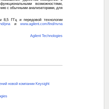
ункциональными возможностями,
нию с обычными анализаторами, для
 8,5 ГГц и передовой технологии
ind/pna
и
www.agilent.com/find/nvna
Agilent Technologies
ний новой компании Keysight
ogies