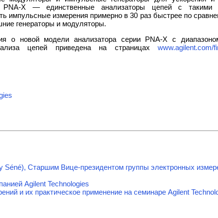
 PNA-X — единственные анализаторы цепей с такими ф
ь импульсные измерения примерно в 30 раз быстрее по сравне
шние генераторы и модуляторы.
я о новой модели анализатора серии PNA-X с диапазоном
анализа цепей приведена на страницах
www.agilent.com/f
gies
y Séné), Старшим Вице-президентом группы электронных измере
анией Agilent Technologies
ний и их практическое применение на семинаре Agilent Technol