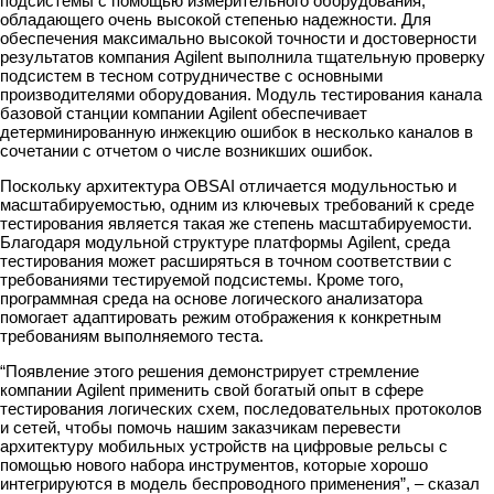
подсистемы с помощью измерительного оборудования,
обладающего очень высокой степенью надежности. Для
обеспечения максимально высокой точности и достоверности
результатов компания Agilent выполнила тщательную проверку
подсистем в тесном сотрудничестве с основными
производителями оборудования. Модуль тестирования канала
базовой станции компании Agilent обеспечивает
детерминированную инжекцию ошибок в несколько каналов в
сочетании с отчетом о числе возникших ошибок.
Поскольку архитектура OBSAI отличается модульностью и
масштабируемостью, одним из ключевых требований к среде
тестирования является такая же степень масштабируемости.
Благодаря модульной структуре платформы Agilent, среда
тестирования может расширяться в точном соответствии с
требованиями тестируемой подсистемы. Кроме того,
программная среда на основе логического анализатора
помогает адаптировать режим отображения к конкретным
требованиям выполняемого теста.
“Появление этого решения демонстрирует стремление
компании Agilent применить свой богатый опыт в сфере
тестирования логических схем, последовательных протоколов
и сетей, чтобы помочь нашим заказчикам перевести
архитектуру мобильных устройств на цифровые рельсы с
помощью нового набора инструментов, которые хорошо
интегрируются в модель беспроводного применения”, – сказал