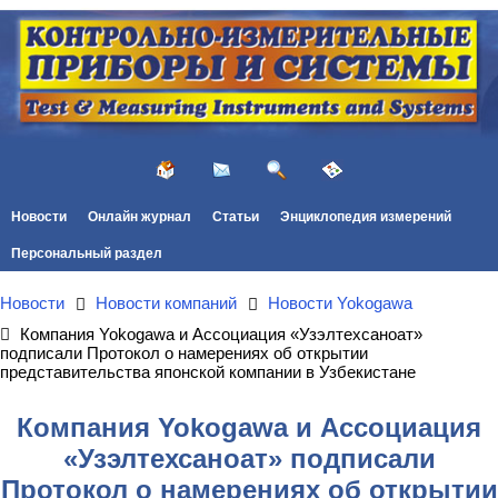
Новости
Онлайн журнал
Статьи
Энциклопедия измерений
Персональный раздел
Новости
Новости компаний
Новости Yokogawa
Компания Yokogawa и Ассоциация «Узэлтехсаноат»
подписали Протокол о намерениях об открытии
представительства японской компании в Узбекистане
Компания Yokogawa и Ассоциация
«Узэлтехсаноат» подписали
Протокол о намерениях об открытии