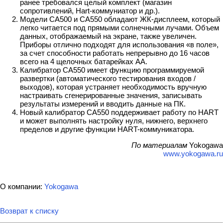
ранее требовался целый комплект (магазин
сопротивлений, Hart-коммуниатор и др.).
Модели CA500 и CA550 обладают ЖК-дисплеем, который
легко читается под прямыми солнечными лучами. Объем
данных, отображаемый на экране, также увеличен.
Приборы отлично подходят для использования «в поле»,
за счет способности работать непрерывно до 16 часов
всего на 4 щелочных батарейках АА.
Калибратор CA550 имеет функцию программируемой
развертки (автоматического тестирования входов /
выходов), которая устраняет необходимость вручную
настраивать сгенерированные значения, записывать
результаты измерений и вводить данные на ПК.
Новый калибратор CA550 поддерживает работу по HART
и может выполнять настройку нуля, нижнего, верхнего
пределов и другие функции HART-коммуникатора.
По материалам
Yokogawa
www.yokogawa.ru
О компании:
Yokogawa
Возврат к списку