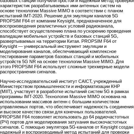
базовых станций получили простой и надежный метод проверки
характеристик разрабатываемых ими антенных систем на
основе технологии Massive MIMO в соответствии с планом
испытаний IMT-2020. Решение для эмуляции каналов 5G
PROPSIM F64 от компании Keysight, предназначенное для
воспроизведения реалистичных условий радиоканала,
способствует осуществлению плана по ускорению проведения
валидации мобильных устройств и базовых станций 5G,
развертываемых на территории Китая. PROPSIM F64 от
Keysight — универсальный инструмент эмуляции и
моделирования каналов, обеспечивающий комплексное
тестирование параметров базовых станций и мобильных
устройств 5G NR на основе технологии Massive MIMO. Для
этого PROPSIM F64 использует сложные трехмерные модели
распространения сигналов.
Научно-исследовательский институт CAICT, учрежденный
Министерством промышленности и информатизации КНР
(MIIT), участвует в разработке испытаний систем 5G в рамках
программы IMT-2020. Технология Massive MIMO основана на
использовании массивов антенн с большим количеством
управляемых портов, что обеспечивает надежность соединения
и высокое качество связи для конечных пользователей.
PROPSIM F64 позволяет использовать до 64 радиочастотных
(РЧ) портов для моделирования затухания высокочастотных
сигналов. С помощью эмулятора 5G-каналов от Keysight создан
надежный и воспроизводимый метод испытаний для проверки