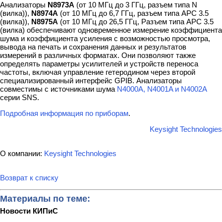
Анализаторы
N8973A
(от 10 МГц до 3 ГГц, разъем типа N
(вилка)),
N8974A
(от 10 МГц до 6,7 ГГц, разъем типа APC 3.5
(вилка)),
N8975A
(от 10 МГц до 26,5 ГГц, Разъем типа APC 3.5
(вилка) обеспечивают одновременное измерение коэффициента
шума и коэффициента усиления с возможностью просмотра,
вывода на печать и сохранения данных и результатов
измерений в различных форматах. Они позволяют также
определять параметры усилителей и устройств переноса
частоты, включая управление гетеродином через второй
специализированный интерфейс GPIB. Анализаторы
совместимы с источниками шума
N4000A, N4001A и N4002A
серии SNS.
Подробная информация по приборам
.
Keysight Technologies
О компании:
Keysight Technologies
Возврат к списку
Материалы по теме:
Новости КИПиС