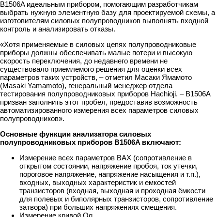
B1506A идеальным прибором, помогающим разработчикам
выбрать нужную элементную базу для проектируемой схемы, а
изготовителям силовых полупроводников выполнять входной
контроль и анализировать отказы.
«Хотя применяемые в силовых цепях полупроводниковые
приборы должны обеспечивать малые потери и высокую
скорость переключения, до недавнего времени не
существовало приемлемого решения для оценки всех
параметров таких устройств, – отметил Масаки Ямамото
(Masaki Yamamoto), генеральный менеджер отдела
тестирования полупроводниковых приборов Hachioji. – B1506A
призван заполнить этот пробел, предоставив возможность
автоматизированного измерения всех параметров силовых
полупроводников».
Основные функции анализатора силовых
полупроводниковых приборов B1506A включают:
Измерение всех параметров ВАХ (сопротивление в
открытом состоянии, напряжение пробоя, ток утечки,
пороговое напряжение, напряжение насыщения и т.п.),
входных, выходных характеристик и емкостей
транзисторов (входная, выходная и проходная ёмкости
для полевых и биполярных транзисторов, сопротивление
затвора) при больших напряжениях смещения.
Измерение кривой Qg.