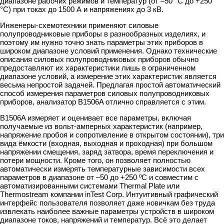
диапазоне рабочих режимов и температур (от –50 °C до +250
°C) при токах до 1500 А и напряжениях до 3 кВ.
Инженеры-схемотехники применяют силовые
полупроводниковые приборы в разнообразных изделиях, и
поэтому им нужно точно знать параметры этих приборов в
широком диапазоне условий применения. Однако технические
описания силовых полупроводниковых приборов обычно
предоставляют их характеристики лишь в ограниченном
диапазоне условий, а измерение этих характеристик является
весьма непростой задачей. Предлагая простой автоматический
способ измерения параметров силовых полупроводниковых
приборов, анализатор B1506A отлично справляется с этим.
B1506A измеряет и оценивает все параметры, включая
получаемые из вольт-амперных характеристик (например,
напряжение пробоя и сопротивление в открытом состоянии), три
вида ёмкости (входная, выходная и проходная) при большом
напряжении смещения, заряд затвора, время переключения и
потери мощности. Кроме того, он позволяет полностью
автоматически измерять температурные зависимости всех
параметров в диапазоне от –50 до +250 ºC и совместим с
автоматизированными системами Thermal Plate или
Thermostream компании inTest Corp. Интуитивный графический
интерфейс пользователя позволяет даже новичкам без труда
извлекать наиболее важные параметры устройств в широком
диапазоне токов, напряжений и температур. Всё это делает