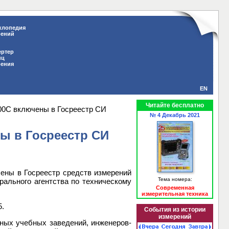
клопедия
рений
ертер
иц
рения
EN
Читайте бесплатно
00C включены в Госреестр СИ
№ 4 Декабрь 2021
ы в Госреестр СИ
ены в Госреестр средств измерений
Тема номера:
ального агентства по техническому
Современная
измерительная техника
5.
События из истории
измерений
ных учебных заведений, инженеров-