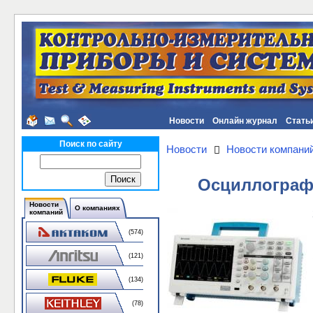
Новости
Онлайн журнал
Стать
Поиск по сайту
Новости
Новости компани
Осциллографы
Новости
О компаниях
компаний
(574)
(121)
(134)
(78)