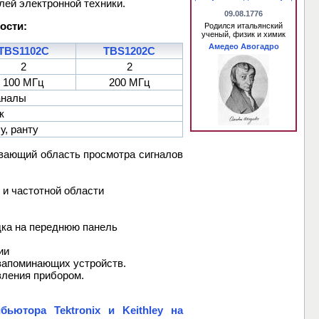
лей электронной техники.
09.08.1776
ости:
Родился итальянский
ученый, физик и химик
Амедео Авогадро
TBS1102C
TBS1202C
2
2
100 МГц
200 МГц
каналы
к
у, ранту
вающий область просмотра сигналов
 и частотной области
дка на переднюю панель
ии
 запоминающих устройств.
вления прибором.
ьютора Tektronix и Keithley на