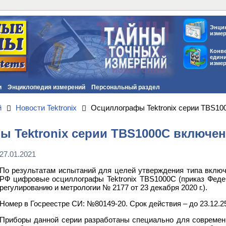
Энци
изме
Конв
един
изме
и
Энциклопедия измерений
Персональный раздел
й
Новости Tektronix
Осциллографы Tektronix серии TBS10
 Tektronix серии TBS1000C включен
27.01.2021
По результатам испытаний для целей утверждения типа включ
РФ цифровые осциллографы Tektronix TBS1000C (приказ Федер
регулированию и метрологии № 2177 от 23 декабря 2020 г.).
Номер в Госреестре СИ: №80149-20. Срок действия – до 23.12.2
Приборы данной серии разработаны специально для современ