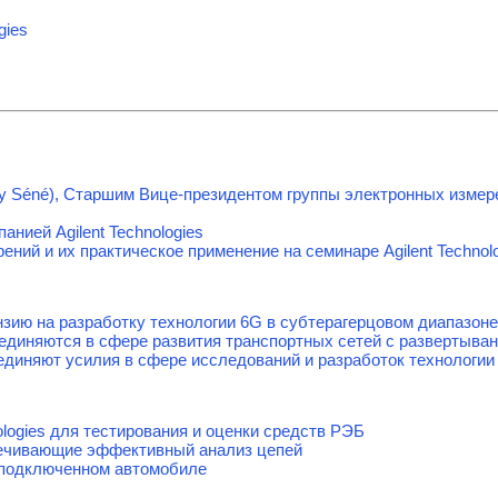
gies
y Séné), Старшим Вице-президентом группы электронных измере
анией Agilent Technologies
ний и их практическое применение на семинаре Agilent Technol
нзию на разработку технологии 6G в субтерагерцовом диапазоне
объединяются в сфере развития транспортных сетей с развертыв
единяют усилия в сфере исследований и разработок технологии
ologies для тестирования и оценки средств РЭБ
ечивающие эффективный анализ цепей
одключенном автомобиле