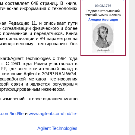
м составляет 648 страниц. В книге,
09.08.1776
ктическая информация о технологиях
Родился итальянский
ученый, физик и химик
Амедео Авогадро
ая Редакцию 11, и описывает пути
 сигнализации физического и более
 приемников и передатчиков. Книга
ке сигнализации и ВЧ параметров на
изводственному тестированию без
rd/Agilent Technologies с 1984 года
т. С 1991 года Рамни участвовал в
GPP, где внес значительный вклад в
 компанию Agilent в 3GPP RAN WG4,
азработкой методов тестирования
овой связи и является регулярным
сертифицированным инженером.
 измерений, второе издание» можно
com/find/lte
и
www.agilent.com/find/lte-
Agilent Technologies