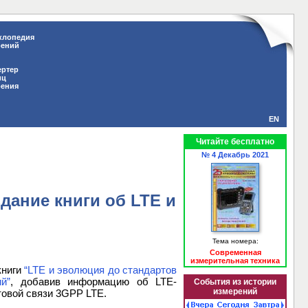
клопедия
рений
ертер
иц
рения
EN
Читайте бесплатно
№ 4 Декабрь 2021
дание книги об LTE и
Тема номера:
Современная
измерительная техника
книги
“LTE и эволюция до стандартов
й”
, добавив информацию об LTE-
События из истории
измерений
товой связи 3GPP LTE.