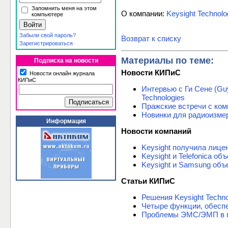
Запомнить меня на этом
О компании:
Keysight Technolo
компьютере
Забыли свой пароль?
Возврат к списку
Зарегистрироваться
Материалы по теме:
Подписка на новости
Новости КИПиС
Новости онлайн журнала
КИПиС
Интервью с Ги Сене (Gu
Technologies
Пражские встречи с комп
Новинки для радиоизмере
Информация
Новости компаний
Keysight получила лице
Keysight и Telefonica 
Keysight и Samsung объ
Статьи КИПиС
Решения Keysight Techn
Четыре функции, обесп
Проблемы ЭМС/ЭМП в п