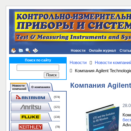
Новости
Онлайн журнал
Стать
Поиск по сайту
Новости
Новости компани
Компания Agilent Technolog
Компания Agilent
Новости
О компаниях
компаний
(574)
28.0
(121)
Ком
(134)
бес
Adv
(78)