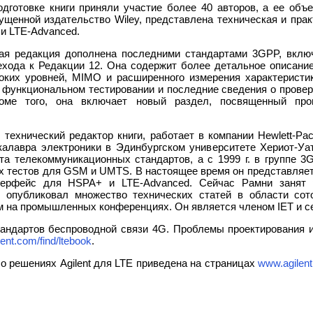
одготовке книги приняли участие более 40 авторов, а ее объе
ущенной издательство Wiley, представлена техническая и пра
 и LTE-Advanced.
ая редакция дополнена последними стандартами 3GPP, включ
ехода к Редакции 12. Она содержит более детальное описание
оких уровней, MIMO и расширенного измерения характеристик
функциональном тестировании и последние сведения о провер
роме того, она включает новый раздел, посвященный про
ехнический редактор книги, работает в компании Hewlett-Packa
калавра электроники в Эдинбургском университете Хepиoт-Уaт
та телекоммуникационных стандартов, а с 1999 г. в группе 3
х тестов для GSM и UMTS. В настоящее время он представляет
терфейс для HSPA+ и LTE-Advanced. Сейчас Рамни занят р
 опубликовал множество технических статей в области сот
м на промышленных конференциях. Он является членом IET и 
тандартов беспроводной связи 4G. Проблемы проектирования и
ent.com/find/ltebook
.
 решениях Agilent для LTE приведена на страницах
www.agilent.