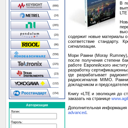
В п
(666)
вып
LTE
(24)
Нов
(265)
пер
выс
(20)
содержит новые материалы о 
соответствие стандарту. К
(96)
сигнализации.
(558)
Мори Рамни (Moray Rumney), т
после получения степени ба
(225)
работе Европейского институ
разработку сертификационны
(23)
где разрабатывает радиоин
радиосигналов MIMO. Рамни
(132)
докладчиком и председателе
Книгу «LTE и эволюция до с
(154)
заказать на странице
www.agil
Авторизация
Дополнительная информация о
Логин:
advanced
.
Пароль: