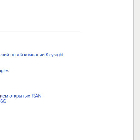
ний новой компании Keysight
ogies
анием открытых RAN
 6G