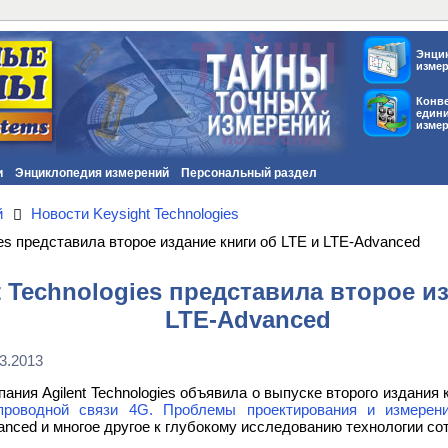
Энци
изме
Конв
един
изме
и
Энциклопедия измерений
Персональный раздел
й
Новости Keysight Technologies
ies представила второе издание книги об LTE и LTE-Advanced
 Technologies представила второе из
LTE-Advanced
3.2013
пания Agilent Technologies объявила о выпуске второго издания 
проводной связи 4G. Проблемы проектирования и измерени
anced и многое другое к глубокому исследованию технологии со