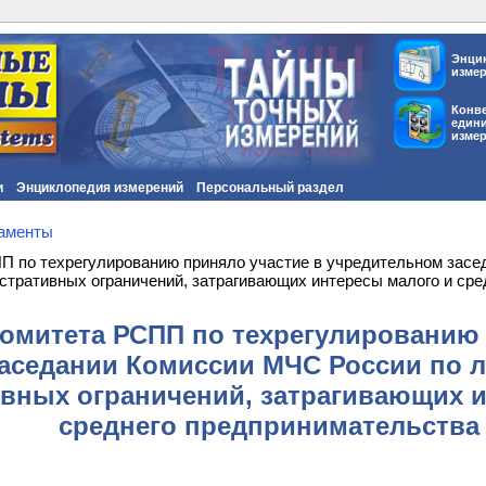
Энци
изме
Конв
един
изме
и
Энциклопедия измерений
Персональный раздел
ламенты
П по техрегулированию приняло участие в учредительном засе
тративных ограничений, затрагивающих интересы малого и сре
омитета РСПП по техрегулированию 
аседании Комиссии МЧС России по 
вных ограничений, затрагивающих и
среднего предпринимательства