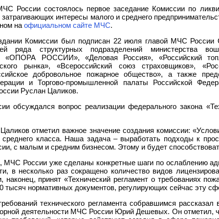
МЧС России состоялось первое заседание Комиссии по ликв
, затрагивающих интересы малого и среднего предпринимательст
нном на
официальном сайте МЧС
.
здании Комиссии был подписан 22 июля главой МЧС России 
лей ряда структурных подразделений министерства во
й: «ОПОРА РОССИИ», «Деловая Россия», «Российский топ
ьского рынка», «Всероссийский союз страховщиков», «Р
ссийское добровольное пожарное общество», а также пред
ерации и Торгово-промышленной палаты Российской Федер
оссии Руслан Цаликов.
ии обсуждался вопрос реализации федерального закона «Те
Цаликов отметил важное значение создания комиссии: «Услов
 среднего класса. Наша задача – выработать подходы к пр
сии, с малым и средним бизнесом. Этому и будет способствова
, МЧС России уже сделаны конкретные шаги по ослаблению ад
сти, в несколько раз сокращено количество видов лицензиров
и, наконец, принят «Технический регламент о требованиях пож
50 тысяч нормативных документов, регулирующих сейчас эту сф
требований технического регламента собравшимся рассказал
орной деятельности МЧС России Юрий Дешевых. Он отметил, чт