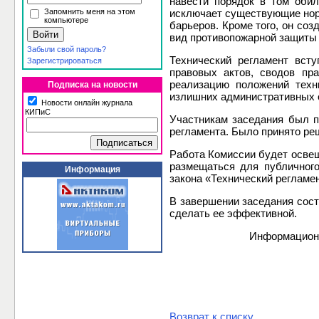
навести порядок в том обил
Запомнить меня на этом
исключает существующие нор
компьютере
барьеров. Кроме того, он со
вид противопожарной защиты 
Забыли свой пароль?
Технический регламент вст
Зарегистрироваться
правовых актов, сводов пр
реализацию положений техн
Подписка на новости
излишних административных о
Новости онлайн журнала
КИПиС
Участникам заседания был п
регламента. Было принято ре
Работа Комиссии будет освещ
размещаться для публичног
Информация
закона «Технический регламе
В завершении заседания сост
сделать ее эффективной.
Информационн
Возврат к списку