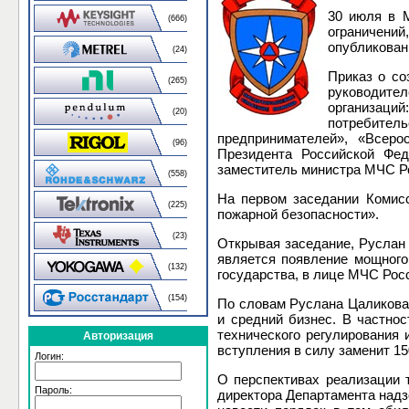
30 июля в 
(666)
ограничений
опубликова
(24)
Приказ о со
(265)
руководите
организаци
(20)
потребител
предпринимателей», «Всеро
(96)
Президента Российской Фед
заместитель министра МЧС Р
(558)
На первом заседании Комисс
(225)
пожарной безопасности».
(23)
Открывая заседание, Руслан 
является появление мощного
(132)
государства, в лице МЧС Рос
(154)
По словам Руслана Цаликова
и средний бизнес. В частно
технического регулирования 
Авторизация
вступления в силу заменит 1
Логин:
О перспективах реализации 
Пароль:
директора Департамента надз