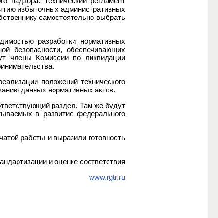
го надзора. Технический регламент
нятию избыточных административных
обственнику самостоятельно выбрать
одимостью разработки нормативных
ной безопасности, обеспечивающих
мут члены Комиссии по ликвидации
ринимательства.
реализации положений технического
ржанию данных нормативных актов.
ответствующий раздел. Там же будут
тываемых в развитие федерального
чатой работы и выразили готовность
ндартизации и оценке соответствия
www.rgtr.ru