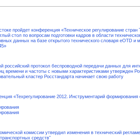
стоке пройдет конференция «Техническое регулирование стран 
ый стол по вопросам подготовки кадров в области техническо
овных данных на базе открытого технического словаря eOTD и
45»
й российский протокол беспроводной передачи данных для инт
иц времени и частоты с новыми характеристиками утвержден Р
овательный кластер Росстандарта начинает свою работу
нция «Техрегулирование 2012. Инструментарий формирования 
ирования
ирования
омической комиссии утвердил изменения в технический реглам
транспортных средств"