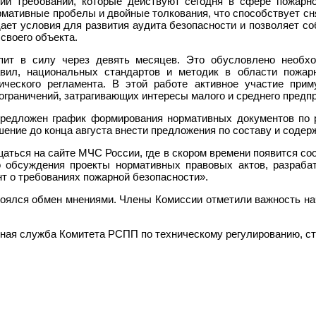
ии требований, которые действуют сегодня в сфере пожарно
мативные пробелы и двойные толкования, что способствует с
здает условия для развития аудита безопасности и позволяет с
своего объекта.
упит в силу через девять месяцев. Это обусловлено необх
авил, национальных стандартов и методик в области пожар
ического регламента. В этой работе активное участие при
граничений, затрагивающих интересы малого и среднего предп
редложен график формирования нормативных документов по 
шение до конца августа внести предложения по составу и соде
аться на сайте МЧС России, где в скором времени появится со
о обсуждения проекты нормативных правовых актов, разраба
нт о требованиях пожарной безопасности».
оялся обмен мнениями. Члены Комиссии отметили важность на
ая служба Комитета РСПП по техническому регулированию, ста