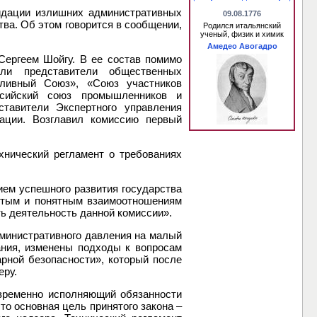
идации излишних административных
09.08.1776
ва. Об этом говорится в сообщении,
Родился итальянский
ученый, физик и химик
Амедео Авогадро
Сергеем Шойгу. В ее состав помимо
шли представители общественных
ливный Союз», «Союз участников
оссийский союз промышленников и
ставители Экспертного управления
ации. Возглавил комиссию первый
хнический регламент о требованиях
ием успешного развития государства
остым и понятным взаимоотношениям
ть деятельность данной комиссии».
министративного давления на малый
ания, изменены подходы к вопросам
арной безопасности», который после
еру.
 временно исполняющий обязанности
о основная цель принятого закона –