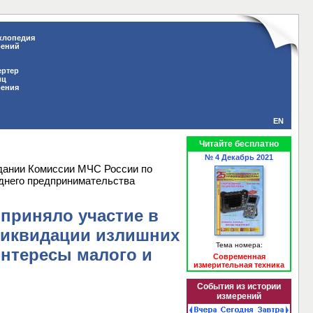
клопедия
рений
ертер
иц
рения
EN
Читайте бесплатно
№ 4 Декабрь 2021
дании Комиссии МЧС России по
днего предпринимательства
приняло участие в
ликвидации излишних
Тема номера:
нтересы малого и
Современная
измерительная техника
События из истории
измерений