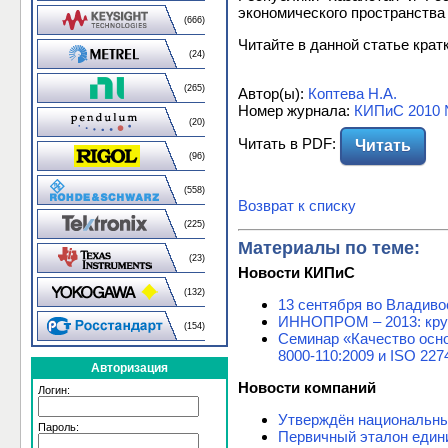
экономического пространства
(666)
Читайте в данной статье крат
(24)
(265)
Автор(ы):
Коптева Н.А.
Номер журнала:
КИПиС 2010 
(20)
Читать в PDF:
Читать
(96)
(558)
Возврат к списку
(225)
Материалы по теме:
(23)
Новости КИПиС
(132)
13 сентября во Владиво
ИННОПРОМ – 2013: кругл
(154)
Семинар «Качество осн
8000-110:2009 и ISO 227
Авторизация
Новости компаний
Логин:
Утверждён национальны
Пароль:
Первичный эталон един