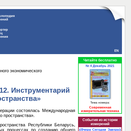
клопедия
рений
ертер
иц
рения
EN
Читайте бесплатно
№ 4 Декабрь 2021
ного экономического
12. Инструментарий
остранства»
Тема номера:
Современная
дерации состоялась Международная
измерительная техника
о пространства».
События из истории
измерений
остранства Республики Беларусь,
ных процессах по созданию общего