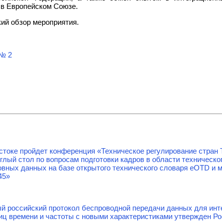
 в Европейском Союзе.
кий обзор мероприятия.
№ 2
стоке пройдет конференция «Техническое регулирование стран 
ый стол по вопросам подготовки кадров в области техническо
овных данных на базе открытого технического словаря eOTD и
45»
й российский протокол беспроводной передачи данных для инт
иц времени и частоты с новыми характеристиками утвержден Р