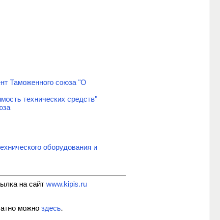
ент Таможенного союза "О
мость технических средств"
юза
ехнического оборудования и
сылка на сайт
www.kipis.ru
латно можно
здесь
.