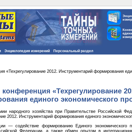
Энци
изме
Конв
един
изме
и
Энциклопедия измерений
Персональный раздел
я «Техрегулирование 2012. Инструментарий формирования еди
 конференция «Техрегулирование 20
ования единого экономического пр
емии народного хозяйства при Правительстве Российской Фе
ие 2012. Инструментарий формирования единого экономическог
ии — содействие формированию Единого экономического пр
ссийской Федерации, а также обмен опытом в интеграцион