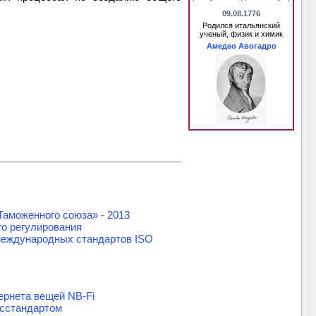
09.08.1776
Родился итальянский
ученый, физик и химик
Амедео Авогадро
Таможенного союза» - 2013
го регулирования
 международных стандартов ISO
ернета вещей NB-Fi
осстандартом