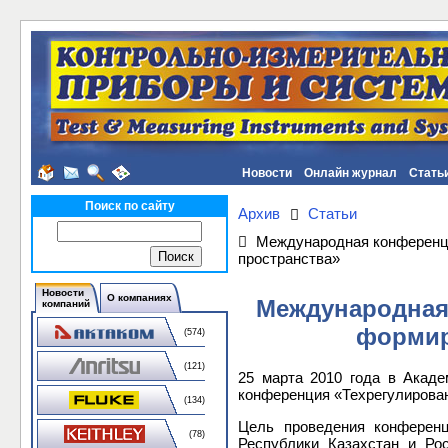
Новости
Онлайн журнал
Стать
Поиск по сайту
Архив
Статьи
Международная конференци
пространства»
Новости
О компаниях
Международная
компаний
формир
(574)
(121)
25 марта 2010 года в Акад
конференция «Техрегулирован
(134)
Цель проведения конференц
(78)
Республики Казахстан и Ро