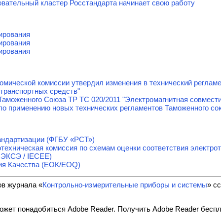
овательный кластер Росстандарта начинает свою работу
ирования
ирования
ирования
омической комиссии утвердил изменения в технический реглам
транспортных средств"
Таможенного Союза ТР ТС 020/2011 "Электромагнитная совмести
по применению новых технических регламентов Таможенного со
андартизации (ФГБУ «РСТ»)
ехническая комиссия по схемам оценки соответствия электрот
МЭКСЭ / IECEE)
ия Качества (ЕОК/EOQ)
ов журнала «
Контрольно-измерительные приборы и системы
» с
ожет понадобиться Adobe Reader. Получить Adobe Reader бесп