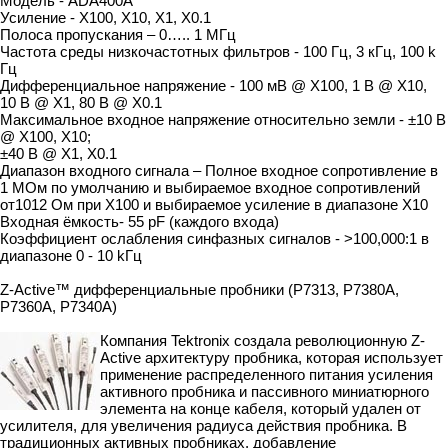
Модель - ADA400A
Усиление - X100, X10, X1, X0.1
Полоса пропускания – 0….. 1 МГц
Частота среды низкочастотных фильтров - 100 Гц, 3 кГц, 100 k
Гц
Дифференциальное напряжение - 100 мВ @ X100, 1 В @ X10,
10 В @ X1, 80 В @ X0.1
Максимальное входное напряжение относительно земли - ±10 В
@ X100, X10;
±40 В @ X1, X0.1
Диапазон входного сигнала – Полное входное сопротивление в
1 MОм по умолчанию и выбираемое входное сопротивлений
от1012 Ом при X100 и выбираемое усиление в диапазоне X10
Входная ёмкость- 55 pF (каждого входа)
Коэффициент ослабления синфазных сигналов - >100,000:1 в
диапазоне 0 - 10 kГц
Z-Active™ дифференциальные пробники (P7313, P7380A,
P7360A, P7340A)
Компания Tektronix создала революционную Z-
Active архитектуру пробника, которая использует
применение распределенного питания усиления
активного пробника и пассивного миниатюрного
элемента на конце кабеля, который удален от
усилителя, для увеличения радиуса действия пробника. В
традиционных активных пробниках, добавление