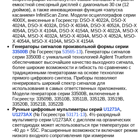
емкостной сенсорный дисплей с диагональю 30 см (12
дюймов), а также инновационная функция «запуска
касанием» InfiniiScan Zone. Модели осциллографов серии
4000X, внесенные в Госреестр: DSO-X 4022A, DSO-X
4024А, DSO-X 4032A, DSO-X 4034А, DSO-X 4052A, DSO-X
4054А, DSO-X 4104A, DSO-X 4154A, MSO-X 4022A, MSO-X
4024А, MSO-X 4032A, MSO-X 4034А, MSO-X 4052A, MSO-
X 4054А, MSO-X 4104A, MSO-X 4154A
Генераторы сигналов произвольной формы серии
33500B
(№ Госреестра
53565-13
). Генераторы сигналов
серии 33500B с уникальной технологией Agilent Trueform
обеспечивают высочайшее качество выходного сигнала,
более широкие возможности и гибкость по сравнению с
традиционными генераторами на основе технологии
прямого цифрового синтеза. Приборы позволяют
генерировать широкий спектр сигналов для
использования в самых ответственных приложениях.
Модели генераторов серии 33500B, включенные в
Госреестр: 33509В, 33510В, 33511В, 33512В, 33519В,
33520В, 33521В, 33522В
Ручные цифровые мультиметры серий
U1273A
,
U1273AX
(№ Госреестра
53171-13
). 4½-разрядный
мультиметр серии U1273AX с дисплем на органических
светодиодах может использоваться при температурах от
-40 до + 55С. Расширенные возможности включают режим
низкого входного сопротивления при измерении