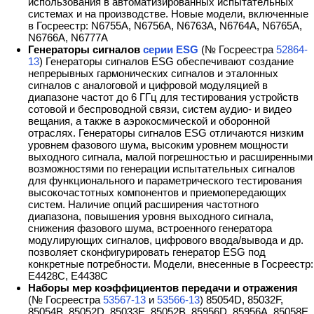
использования в автоматизированных испытательных
системах и на производстве. Новые модели, включенные
в Госреестр: N6755А, N6756А, N6763А, N6764А, N6765А,
N6766А, N6777А
Генераторы сигналов
серии ESG
(№ Госреестра
52864-
13
) Генераторы сигналов ESG обеспечивают создание
непрерывных гармонических сигналов и эталонных
сигналов с аналоговой и цифровой модуляцией в
диапазоне частот до 6 ГГц для тестирования устройств
сотовой и беспроводной связи, систем аудио- и видео
вещания, а также в аэрокосмической и оборонной
отраслях. Генераторы сигналов ESG отличаются низким
уровнем фазового шума, высоким уровнем мощности
выходного сигнала, малой погрешностью и расширенными
возможностями по генерации испытательных сигналов
для функционального и параметрического тестирования
высокочастотных компонентов и приемопередающих
систем. Наличие опций расширения частотного
диапазона, повышения уровня выходного сигнала,
снижения фазового шума, встроенного генератора
модулирующих сигналов, цифрового ввода/вывода и др.
позволяет сконфигурировать генератор ESG под
конкретные потребности. Модели, внесенные в Госреестр:
E4428C, E4438C
Наборы мер коэффициентов передачи и отражения
(№ Госреестра
53567-13
и
53566-13
) 85054D, 85032F,
85054B, 85052D, 85033E, 85052B, 85956D, 85956A, 85058E.