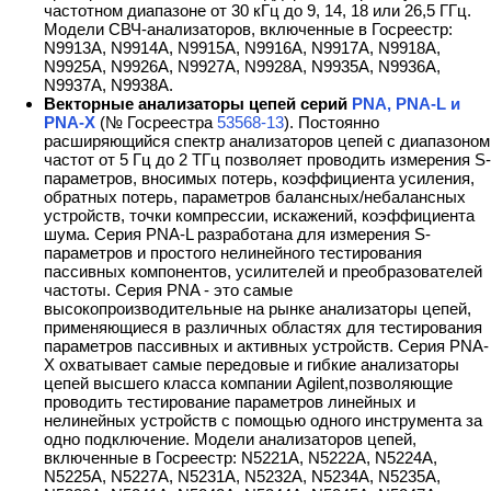
частотном диапазоне от 30 кГц до 9, 14, 18 или 26,5 ГГц.
Модели СВЧ-анализаторов, включенные в Госреестр:
N9913A, N9914A, N9915A, N9916A, N9917A, N9918A,
N9925A, N9926A, N9927A, N9928A, N9935A, N9936A,
N9937A, N9938A.
Векторные анализаторы цепей серий
PNA, PNA-L и
PNA-X
(№ Госреестра
53568-13
). Постоянно
расширяющийся спектр анализаторов цепей с диапазоном
частот от 5 Гц до 2 ТГц позволяет проводить измерения S-
параметров, вносимых потерь, коэффициента усиления,
обратных потерь, параметров балансных/небалансных
устройств, точки компрессии, искажений, коэффициента
шума. Серия PNA-L разработана для измерения S-
параметров и простого нелинейного тестирования
пассивных компонентов, усилителей и преобразователей
частоты. Серия PNA - это самые
высокопроизводительные на рынке анализаторы цепей,
применяющиеся в различных областях для тестирования
параметров пассивных и активных устройств. Серия PNA-
X охватывает самые передовые и гибкие анализаторы
цепей высшего класса компании Agilent,позволяющие
проводить тестирование параметров линейных и
нелинейных устройств с помощью одного инструмента за
одно подключение. Модели анализаторов цепей,
включенные в Госреестр: N5221A, N5222A, N5224A,
N5225A, N5227A, N5231A, N5232A, N5234A, N5235A,