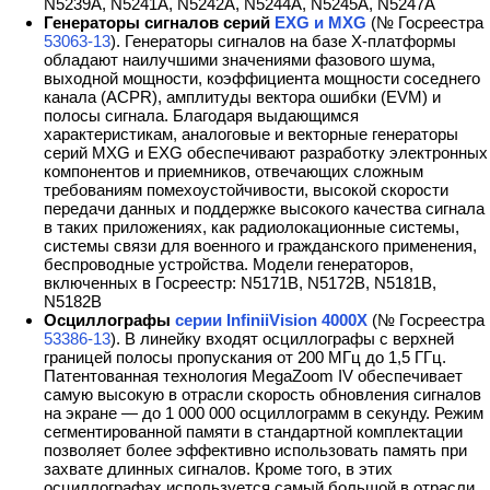
N5239A, N5241А, N5242А, N5244A, N5245А, N5247A
Генераторы сигналов серий
EXG и MXG
(№ Госреестра
53063-13
). Генераторы сигналов на базе X-платформы
обладают наилучшими значениями фазового шума,
выходной мощности, коэффициента мощности соседнего
канала (ACPR), амплитуды вектора ошибки (EVM) и
полосы сигнала. Благодаря выдающимся
характеристикам, аналоговые и векторные генераторы
серий MXG и EXG обеспечивают разработку электронных
компонентов и приемников, отвечающих сложным
требованиям помехоустойчивости, высокой скорости
передачи данных и поддержке высокого качества сигнала
в таких приложениях, как радиолокационные системы,
системы связи для военного и гражданского применения,
беспроводные устройства. Модели генераторов,
включенных в Госреестр: N5171B, N5172B, N5181B,
N5182В
Осциллографы
серии InfiniiVision 4000X
(№ Госреестра
53386-13
). В линейку входят осциллографы с верхней
границей полосы пропускания от 200 МГц до 1,5 ГГц.
Патентованная технология MegaZoom IV обеспечивает
самую высокую в отрасли скорость обновления сигналов
на экране — до 1 000 000 осциллограмм в секунду. Режим
сегментированной памяти в стандартной комплектации
позволяет более эффективно использовать память при
захвате длинных сигналов. Кроме того, в этих
осциллографах используется самый большой в отрасли