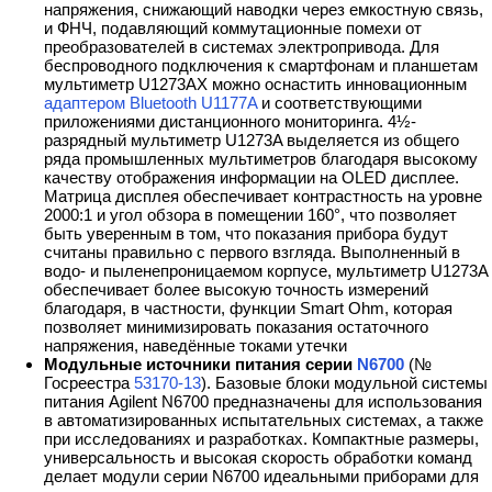
напряжения, снижающий наводки через емкостную связь,
и ФНЧ, подавляющий коммутационные помехи от
преобразователей в системах электропривода. Для
беспроводного подключения к смартфонам и планшетам
мультиметр U1273AX можно оснастить инновационным
адаптером Bluetooth U1177A
и соответствующими
приложениями дистанционного мониторинга. 4½-
разрядный мультиметр U1273A выделяется из общего
ряда промышленных мультиметров благодаря высокому
качеству отображения информации на OLED дисплее.
Матрица дисплея обеспечивает контрастность на уровне
2000:1 и угол обзора в помещении 160°, что позволяет
быть уверенным в том, что показания прибора будут
считаны правильно с первого взгляда. Выполненный в
водо- и пыленепроницаемом корпусе, мультиметр U1273A
обеспечивает более высокую точность измерений
благодаря, в частности, функции Smart Ohm, которая
позволяет минимизировать показания остаточного
напряжения, наведённые токами утечки
Модульные источники питания серии
N6700
(№
Госреестра
53170-13
). Базовые блоки модульной системы
питания Agilent N6700 предназначены для использования
в автоматизированных испытательных системах, а также
при исследованиях и разработках. Компактные размеры,
универсальность и высокая скорость обработки команд
делает модули серии N6700 идеальными приборами для