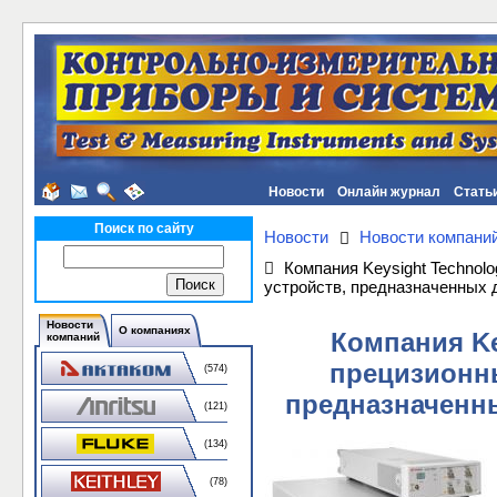
Новости
Онлайн журнал
Стать
Поиск по сайту
Новости
Новости компани
Компания Keysight Technol
устройств, предназначенных д
Новости
О компаниях
Компания Ke
компаний
прецизионны
(574)
предназначенны
(121)
(134)
(78)