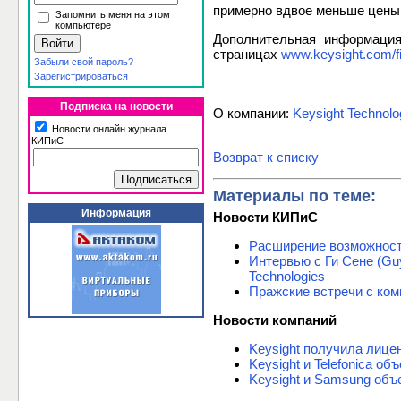
примерно вдвое меньше цены
Запомнить меня на этом
компьютере
Дополнительная информаци
страницах
www.keysight.com/f
Забыли свой пароль?
Зарегистрироваться
Подписка на новости
О компании:
Keysight Technolo
Новости онлайн журнала
КИПиС
Возврат к списку
Материалы по теме:
Информация
Новости КИПиС
Расширение возможнос
Интервью с Ги Сене (Gu
Technologies
Пражские встречи с комп
Новости компаний
Keysight получила лице
Keysight и Telefonica 
Keysight и Samsung объ