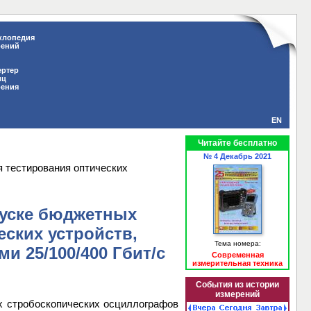
клопедия
рений
ертер
иц
рения
EN
Читайте бесплатно
№ 4 Декабрь 2021
я тестирования оптических
пуске бюджетных
ских устройств,
Тема номера:
и 25/100/400 Гбит/с
Современная
измерительная техника
События из истории
измерений
их стробоскопических осциллографов