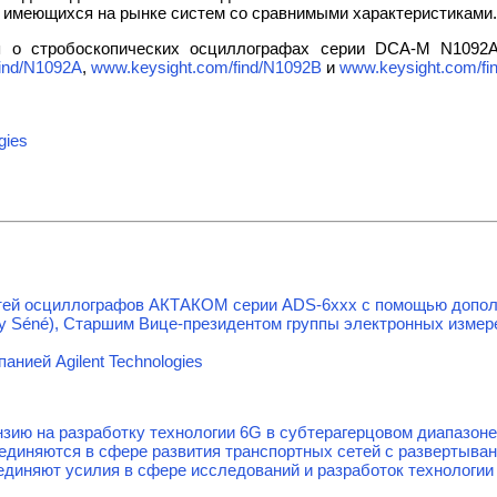
 имеющихся на рынке систем со сравнимыми характеристиками.
я о стробоскопических осциллографах серии DCA-M N1092
ind/N1092A
,
www.keysight.com/find/N1092B
и
www.keysight.com/fi
gies
тей осциллографов АКТАКОМ серии ADS-6ххх с помощью допол
y Séné), Старшим Вице-президентом группы электронных измере
анией Agilent Technologies
нзию на разработку технологии 6G в субтерагерцовом диапазоне
объединяются в сфере развития транспортных сетей с развертыв
единяют усилия в сфере исследований и разработок технологии