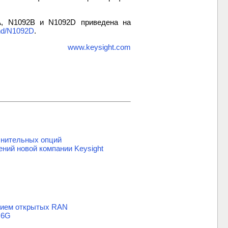
A, N1092B и N1092D приведена на
nd/N1092D
.
www.keysight.com
нительных опций
ний новой компании Keysight
анием открытых RAN
 6G