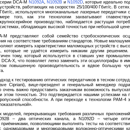
серии DCA-M
N1092A
,
N1092B
и
N1092D
, которые идеально по
устройств, работающих на скоростях 25/100/400 Гбит/с. В сетях
Гбит/с, используются многоканальные лазерные передатчики с
мере того, как эти технологии захватывают главенст
крупносерийное производство, наблюдается растущая потре
системах, обладающих высокой точностью при небольшой цене
-M представляют собой семейство стробоскопических осц
вания на соответствие требованиям стандартов. Новые малошу
воляют измерять характеристики маломощных устройств с выс
 которые не удаётся измерить никаким другим решением.
тичен тому, который используется в ставших уже промышлен
 DCA-X, что позволяет легко заменить эти осциллографы в и
том повышенную производительность и вдвое большую чув
а.
ход к тестированию оптических передатчиков в тесном сотруд
ve Cipriani), вице-президент и генеральный менеджер под
ло очень важно предоставить заказчикам возможность выпуск
ри этом точностью. Это подтверждается нашими успехами на 
опускной способности. А при переходе к технологии PAM-4 
показательной».
ёх моделей, перекрывающих требования различных приложени
1092B – два оптических канала, а N1092D – четыре опт
приёмниками, позволяющими выполнять тесты на соответствие
с одномодовыми и многомодовыми волоконно-оптическими к