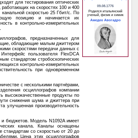
дходят для тестирования оптических
09.08.1776
, работающих на скоростях 100 и 400
Родился итальянский
 канальной скоростью 25 Гбит/с. По
ученый, физик и химик
вующую позицию и начинается их
Амедео Авогадро
бность в контрольно-измерительных
.
иллографов, предназначенных для
мящие, обладающие малым джиттером
окими скоростями передачи данных с
 Интерфейс пользователя FlexDCA
ным стандартом стробоскопических
меющихся контрольно-измерительных
ствительность при одновременном
ничестве с несколькими партнёрами,
разделения осциллографов компании
ать высококачественные продукты по
пути снижения шума и джиттера при
эта улучшенная производительность
й и бюджетов. Модель N1092A имеет
ических канала. Каналы оснащены
 стандартам со скоростью от 20 до
абелями. Цена этих осциллографов