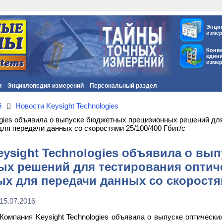
Энци
изме
Конв
един
изме
и
Энциклопедия измерений
Персональный раздел
й
Новости Keysight Technologies
ogies объявила о выпуске бюджетных прецизионных решений дл
ля передачи данных со скоростями 25/100/400 Гбит/с
ysight Technologies объявила о вы
х решений для тестирования оптиче
х для передачи данных со скоростям
15.07.2016
Компания Keysight Technologies объявила о выпуске оптическ