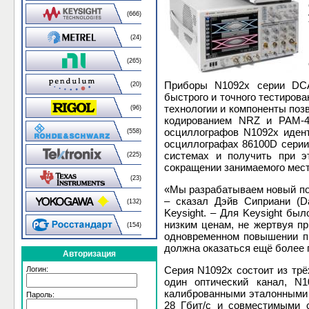
(666)
(24)
(265)
Приборы N1092x серии DCA
(20)
быстрого и точного тестиро
технологии и компоненты поз
(96)
кодированием NRZ и PAM-4,
осциллографов N1092x иден
(558)
осциллографах 86100D серии
системах и получить при э
(225)
сокращении занимаемого мест
(23)
«Мы разрабатываем новый под
– сказал Дэйв Сиприани (Da
(132)
Keysight. – Для Keysight бы
низким ценам, не жертвуя п
(154)
одновременном повышении пр
должна оказаться ещё более 
Авторизация
Серия N1092x состоит из тр
Логин:
один оптический канал, N
калиброванными эталонными 
Пароль:
28 Гбит/с и совместимыми 