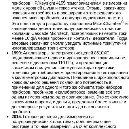
приборов HP/Keysight 4155 помог заказчикам в измерении
малых уровней шума и токов утечки. Отзывы заказчиков
показали потребность в расширении этого решения до
наконечников пробников и полупроводниковых пластин.
®
Это подстегнуло разработку технологии MicroChamber
и
защищённых держателей полупроводниковых пластин
компании Cascade Microtech, позволяющих измерять токи
менее 10 фА через пробники и контакты держателя. Тогда
впервые заказчики смогли увидеть истинные токи утечки
изготавливаемых транзисторов.
1999
: Анализаторы электрических цепей 8510XF,
поддерживающие первое широкополосное коаксиальное
решение с диапазоном 110 ГГц, и предлагающие
заказчикам наилучшие совокупные характеристики,
отвечающие требованиям проектирования и тестирования
в миллиметровом диапазоне. Появление широкополосного
коаксиального решения исключило потребность в
применении для одного и того же объекта трёх наборов
приборов, пробников и калибраторов, заменив всё это
одним измерением за одно свипирование. Это сэкономило
заказчикам и время, и деньги, предложив более точные и
достоверные результаты вплоть до наконечника
пробника.
2015
: Готовое решение для измерения на
полупроводниковых пластинах, обеспечивающее
быстрые и точные измерения. За счёт комплексного