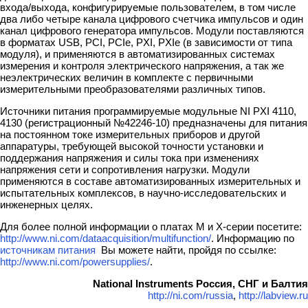
входа/выхода, конфигурируемые пользователем, в том числе
два либо четыре канала цифрового счетчика импульсов и один
канал цифрового генератора импульсов. Модули поставляются
в форматах USB, PCI, PCIe, PXI, PXIe (в зависимости от типа
модуля), и применяются в автоматизированных системах
измерения и контроля электрического напряжения, а так же
неэлектрических величин в комплекте с первичными
измерительными преобразователями различных типов.
Источники питания программируемые модульные NI PXI 4110,
4130 (регистрационный №42246-10) предназначены для питания
на постоянном токе измерительных приборов и другой
аппаратуры, требующей высокой точности установки и
поддержания напряжения и силы тока при изменениях
напряжения сети и сопротивления нагрузки. Модули
применяются в составе автоматизированных измерительных и
испытательных комплексов, в научно-исследовательских и
инженерных целях.
Для более полной информации о платах М и Х-серии посетите:
http://www.ni.com/dataacquisition/multifunction/
. Информацию по
источникам питания
Вы можете найти, пройдя по ссылке:
http://www.ni.com/powersupplies/
.
National Instruments Россия, СНГ и Балтия
http://ni.com/russia
,
http://labview.ru