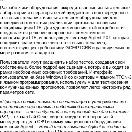
Разработчики оборудования, аккредитованные испытательные
лаборатории и операторы сетей нуждаются в подтвержденных
тестовых сценариях и испытательном оборудовании для
проверки соответствия реализации протокола основным
спецификациям LTE. Для удовлетворения этой потребности
предлагается решение по проверке совместимости
сигнализации LTE, использующее систему Agilent PXT, которая
содержит значительное число тестовых сценариев,
соответствующих требованиям GCF/PTCRB и расширяемых по
мере развития стандартов.
Пользователи могут расширить набор тестов, создавая свои
собственные, более подробные сценарии, которые выходят за
рамки необходимых основных требований. Интерфейс
пользователя на базе Windows® со скриптовым языком TTCN-3
и языком программирования, используемым для тестирования
коммуникационных протоколов, позволяют легко настроить ряд
параметров сети.
«Проверка совместимости сигнализации с утвержденными
тестовыми сценариями и поддержкой настраиваемых
сценариев – это следующий эволюционный шаг для системы
PXT,
– сказал Гай Сене, вице-президент и генеральный
менеджер отдела СВЧ и коммуникационного оборудования
компании Agilent.
– Новый тест компании Agilent выходит за
рамки традиционного для LTE цикла проектирования. Новое