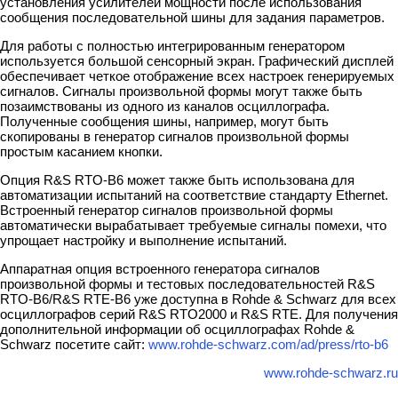
установления усилителей мощности после использования
сообщения последовательной шины для задания параметров.
Для работы с полностью интегрированным генератором
используется большой сенсорный экран. Графический дисплей
обеспечивает четкое отображение всех настроек генерируемых
сигналов. Сигналы произвольной формы могут также быть
позаимствованы из одного из каналов осциллографа.
Полученные сообщения шины, например, могут быть
скопированы в генератор сигналов произвольной формы
простым касанием кнопки.
Опция R&S RTO-B6 может также быть использована для
автоматизации испытаний на соответствие стандарту Ethernet.
Встроенный генератор сигналов произвольной формы
автоматически вырабатывает требуемые сигналы помехи, что
упрощает настройку и выполнение испытаний.
Аппаратная опция встроенного генератора сигналов
произвольной формы и тестовых последовательностей R&S
RTO-B6/R&S RTE-B6 уже доступна в Rohde & Schwarz для всех
осциллографов серий R&S RTO2000 и R&S RTE. Для получения
дополнительной информации об осциллографах Rohde &
Schwarz посетите сайт:
www.rohde-schwarz.com/ad/press/rto-b6
www.rohde-schwarz.ru