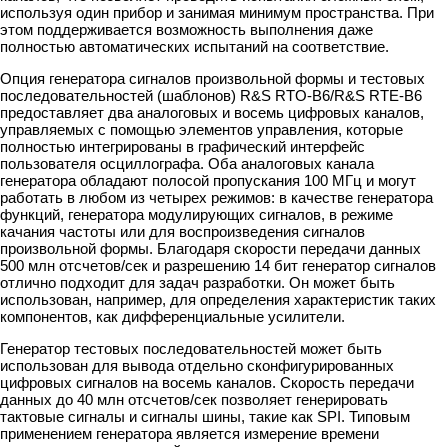
используя один прибор и занимая минимум пространства. При
этом поддерживается возможность выполнения даже
полностью автоматических испытаний на соответствие.
Опция генератора сигналов произвольной формы и тестовых
последовательностей (шаблонов) R&S RTO-B6/R&S RTE-B6
предоставляет два аналоговых и восемь цифровых каналов,
управляемых с помощью элементов управления, которые
полностью интегрированы в графический интерфейс
пользователя осциллографа. Оба аналоговых канала
генератора обладают полосой пропускания 100 МГц и могут
работать в любом из четырех режимов: в качестве генератора
функций, генератора модулирующих сигналов, в режиме
качания частоты или для воспроизведения сигналов
произвольной формы. Благодаря скорости передачи данных
500 млн отсчетов/сек и разрешению 14 бит генератор сигналов
отлично подходит для задач разработки. Он может быть
использован, например, для определения характеристик таких
компонентов, как дифференциальные усилители.
Генератор тестовых последовательностей может быть
использован для вывода отдельно сконфигурированных
цифровых сигналов на восемь каналов. Скорость передачи
данных до 40 млн отсчетов/сек позволяет генерировать
тактовые сигналы и сигналы шины, такие как SPI. Типовым
применением генератора является измерение времени