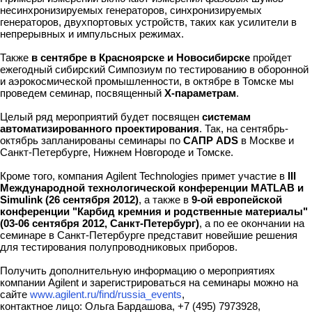
несинхронизируемых генераторов, синхронизируемых
генераторов, двухпортовых устройств, таких как усилители в
непрерывных и импульсных режимах.
Также
в сентябре в Красноярске и Новосибирске
пройдет
ежегодный сибирский Симпозиум по тестированию в оборонной
и аэрокосмической промышленности, в октябре в Томске мы
проведем семинар, посвященный
X-параметрам
.
Целый ряд мероприятий будет посвящен
системам
автоматизированного проектирования
. Так, на сентябрь-
октябрь запланированы семинары по
САПР ADS
в Москве и
Санкт-Петербурге, Нижнем Новгороде и Томске.
Кроме того, компания Agilent Technologies примет участие в
III
Международной технологической конференции MATLAB и
Simulink (26 сентября 2012)
, а также в
9-ой европейской
конференции "Карбид кремния и родственные материалы"
(03-06 сентября 2012, Санкт-Петербург)
, а по ее окончании на
семинаре в Санкт-Петербурге представит новейшие решения
для тестирования полупроводниковых приборов.
Получить дополнительную информацию о мероприятиях
компании Agilent и зарегистрироваться на семинары можно на
сайте
www.agilent.ru/find/russia_events
,
контактное лицо: Ольга Бардашова, +7 (495) 7973928,