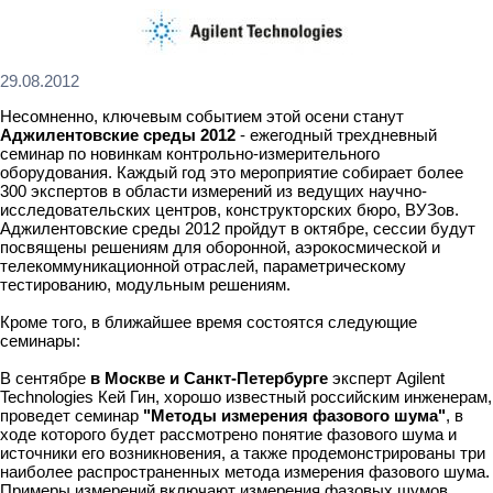
29.08.2012
Несомненно, ключевым событием этой осени станут
Аджилентовские среды 2012
- ежегодный трехдневный
семинар по новинкам контрольно-измерительного
оборудования. Каждый год это мероприятие собирает более
300 экспертов в области измерений из ведущих научно-
исследовательских центров, конструкторских бюро, ВУЗов.
Аджилентовские среды 2012 пройдут в октябре, сессии будут
посвящены решениям для оборонной, аэрокосмической и
телекоммуникационной отраслей, параметрическому
тестированию, модульным решениям.
Кроме того, в ближайшее время состоятся следующие
семинары:
В сентябре
в Москве
и
Санкт-Петербурге
эксперт Agilent
Technologies Кей Гин, хорошо известный российским инженерам,
проведет семинар
"Методы измерения фазового шума"
, в
ходе которого будет рассмотрено понятие фазового шума и
источники его возникновения, а также продемонстрированы три
наиболее распространенных метода измерения фазового шума.
Примеры измерений включают измерения фазовых шумов