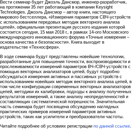
Вести семинар будет Джоэль Дансмор, инженер-разработчик,
на протяжении 35 лет работающий в компании Keysight
Technologies. Джоэль Дансмор – автор книги, настоящего
мирового бестселлера, «Измерения параметров СВЧ-устройств
с использованием передовых методик векторного анализа
цепей», официальная презентация русского издания которой
состоится сегодня, 15 мая 2018 г., в рамках 14-ого Московского
международного инновационного форума «Точные измерения –
основа качества и безопасности». Книга выходит в
издательстве «Техносфера».
В ходе семинара будут представлены новейшие технологии,
разработанные для повышения точности, воспроизводимости и
прослеживаемости измерений параметров ВЧ-/СВЧ-устройств с
помощью векторных анализаторов цепей, будут подробно
обсуждаться измерения активных и пассивных устройств с
использованием новейших методик векторного анализа цепей, в
том числе конфигурации современных векторных анализаторов
цепей, методики их калибровки, подходы к анализу полученных
результатов измерений, а также анализу неопределенностей и
составляющих систематической погрешности. Значительная
часть семинара будет посвящена обсуждению наглядных
практических примеров измерений параметров активных
устройств, таких как усилители и преобразователи частоты.
Читайте подробнее об условиях регистрации
по данной ссылке
.