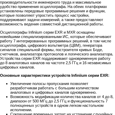
производительности инженерного труда и максимальное
удобство применения осциллографа. На обеих платформах
установлены передовые программные решения и функции,
которые позволяют упростить процесс настройки,
поддерживают задачи измерений, а также предоставляют
возможность ведения совместной дистанционной работы.
Осциллографы Infiniium серии EXR и MXR оснащены
новейшими специализированными ИС, которые обеспечивают
работу 7 интегрированных программных решений, в том числе
осциллографа, цифрового вольтметра (ЦВМ), генератора
сигналов специальной формы, построителя кривых Боде,
счетчиков, анализатора протоколов и логического анализатора.
Устройства серии EXR поддерживают одновременную работу
до 8 аналоговых каналов на частоте 2,5 ГГц и 16 независимых
цифровых каналов.
Основные характеристики устройств Infiniium серии EXR:
Увеличение полосы пропускания позволяет
разработчикам работать с большим количеством
аналоговых и цифровых каналов одновременно.
Возможность модификации количества каналов от 4 до 8,
диапазон от 500 МГц до 2,5 ГГц и функциональность 7
полноценных устройств в одном легком настольном
исполнении.
Сокращение временных затрат на устранение случайных