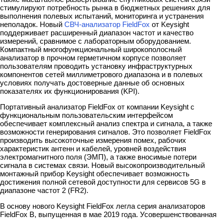
стимулируют потребность рынка в бюджетных решениях для
выполнения полевых испытаний, мониторинга и устранения
неполадок. Новый
СВЧ-анализатор FieldFox
от Keysight
поддерживает расширенный диапазон частот и качество
измерений, сравнимое с лабораторным оборудованием.
Компактный многофункциональный широкополосный
анализатор в прочном герметичном корпусе позволяет
пользователям проводить установку инфраструктурных
компонентов сетей миллиметрового диапазона и в полевых
условиях получать достоверные данные об основных
показателях их функционирования (KPI).
Портативный анализатор FieldFox от компании Keysight с
функциональным пользовательским интерфейсом
обеспечивает комплексный анализ спектра и сигнала, а также
возможности генерирования сигналов. Это позволяет FieldFox
производить высокоточные измерения помех, рабочих
характеристик антенн и кабелей, уровней воздействия
электромагнитного поля (ЭМП), а также вносимые потери
сигнала в системах связи. Новый высокопроизводительный
монтажный прибор Keysight обеспечивает возможность
достижения полной сетевой доступности для сервисов 5G в
диапазоне частот 2 (FR2).
В основу нового Keysight FieldFox легла серия анализаторов
FieldFox B, выпущенная в мае 2019 года. Усовершенствованная