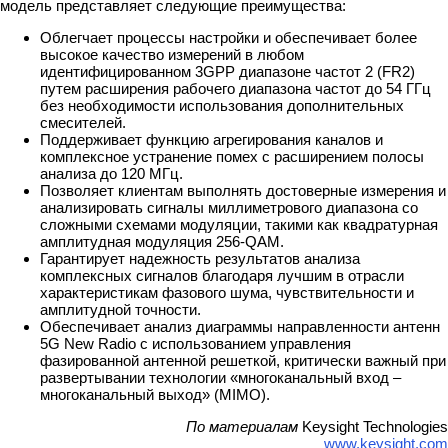
модель представляет следующие преимущества:
Облегчает процессы настройки и обеспечивает более
высокое качество измерений в любом
идентифицированном 3GPP диапазоне частот 2 (FR2)
путем расширения рабочего диапазона частот до 54 ГГц
без необходимости использования дополнительных
смесителей.
Поддерживает функцию агрегирования каналов и
комплексное устранение помех с расширением полосы
анализа до 120 МГц.
Позволяет клиентам выполнять достоверные измерения и
анализировать сигналы миллиметрового диапазона со
сложными схемами модуляции, такими как квадратурная
амплитудная модуляция 256-QAM.
Гарантирует надежность результатов анализа
комплексных сигналов благодаря лучшим в отрасли
характеристикам фазового шума, чувствительности и
амплитудной точности.
Обеспечивает анализ диаграммы направленности антенн
5G New Radio с использованием управления
фазированной антенной решеткой, критически важный при
развертывании технологии «многоканальный вход –
многоканальный выход» (MIMO).
По материалам
Keysight Technologies
www.keysight.com