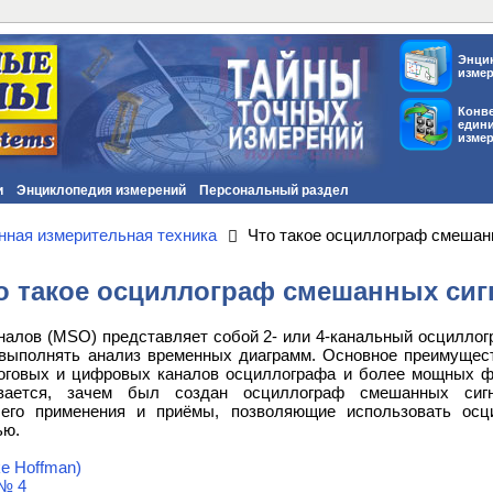
Энци
изме
Конв
един
изме
и
Энциклопедия измерений
Персональный раздел
нная измерительная техника
Что такое осциллограф смешан
о такое осциллограф смешанных сиг
лов (MSO) представляет собой 2- или 4-канальный осциллогр
выполнять анализ временных диаграмм. Основное преимущест
оговых и цифровых каналов осциллографа и более мощных ф
вается, зачем был создан осциллограф смешанных сигн
 его применения и приёмы, позволяющие использовать ос
ью.
e Hoffman)
№ 4