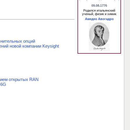
09.08.1776
Родился итальянский
ученый, физик и химик
Амедео Авогадро
нительных опций
ний новой компании Keysight
анием открытых RAN
 6G