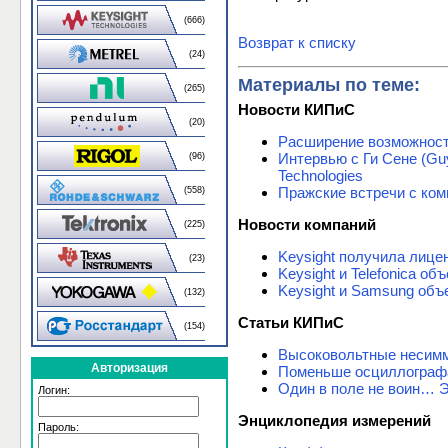
(666)
Возврат к списку
(24)
Материалы по теме:
(265)
Новости КИПиС
(20)
Расширение возможнос
Интервью с Ги Сене (Gu
(96)
Technologies
Пражские встречи с комп
(558)
Новости компаний
(225)
Keysight получила лице
(23)
Keysight и Telefonica 
Keysight и Samsung объ
(132)
Статьи КИПиС
(154)
Высоковольтные несимм
Авторизация
Поменьше осциллограф
Один в поле не воин… 
Логин:
Энциклопедия измерений
Пароль: