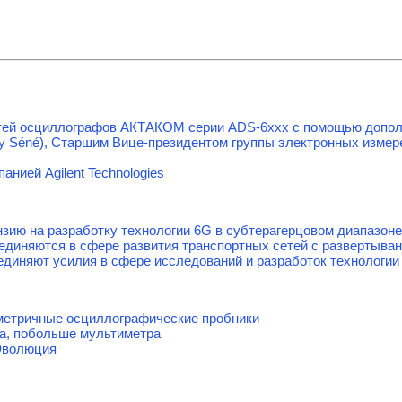
тей осциллографов АКТАКОМ серии ADS-6ххх с помощью допол
y Séné), Старшим Вице-президентом группы электронных измере
анией Agilent Technologies
нзию на разработку технологии 6G в субтерагерцовом диапазоне
объединяются в сфере развития транспортных сетей с развертыв
единяют усилия в сфере исследований и разработок технологии
етричные осциллографические пробники
а, побольше мультиметра
Эволюция