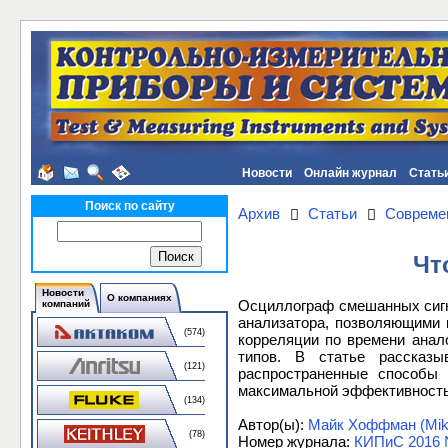
Новости
Онлайн журнал
Стать
Поиск по сайту
Архив
Статьи
Совреме
Чт
Новости
О компаниях
Осциллограф смешанных сигна
компаний
анализатора, позволяющими 
(574)
корреляции по времени анал
типов. В статье рассказы
(121)
распространенные способы
максимальной эффективност
(134)
Автор(ы):
Майк Хоффман (Mik
(78)
Номер журнала:
КИПиС 2016 