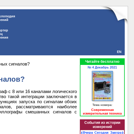
клопедия
рений
ертер
иц
рения
EN
Читайте бесплатно
ных сигналов?
№ 4 Декабрь 2021
налов?
аф с 8 или 16 каналами логического
во такой интеграции заключается в
ункциях запуска по сигналам обоих
Тема номера:
алов, рассматриваются наиболее
Современная
циллографы смешанных сигналов с
измерительная техника
События из истории
измерений